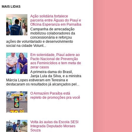
MAIS LIDAS
Ação solidária fortalece
parceria entre Águas do Piauí e
Oficina Esperanza em Parnaíba
Campanha de arrecadação
mobilizou colaboradores da
concessionária e reforçou
ações de voluntariado e desenvolvimento
social na cidade Volunt...
Em solenidade, Piauí adere ao
Pacto Nacional de Prevenção
aos Feminicídios e tem meta de
zerar casos
A primeira-dama do Brasil,
Janja Lula da Silva, e a ministra
Márcia Lopes estiveram em Teresina e
destacaram os resultados já alcançados pel...
O Armazém Paraíba está
repleto de promoções pra você
Volta às aulas da Escola SESI
Integrada Deputado Moraes
Souza