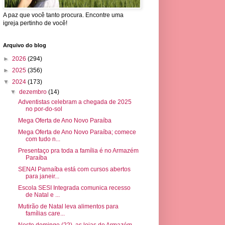
A paz que você tanto procura. Encontre uma
igreja pertinho de você!
Arquivo do blog
►
2026
(294)
►
2025
(356)
▼
2024
(173)
▼
dezembro
(14)
Adventistas celebram a chegada de 2025
no por-do-sol
Mega Oferta de Ano Novo Paraíba
Mega Oferta de Ano Novo Paraíba; comece
com tudo n...
Presentaço pra toda a família é no Armazém
Paraíba
SENAI Parnaíba está com cursos abertos
para janeir...
Escola SESI Integrada comunica recesso
de Natal e ...
Mutirão de Natal leva alimentos para
famílias care...
Neste domingo (22), as lojas do Armazém