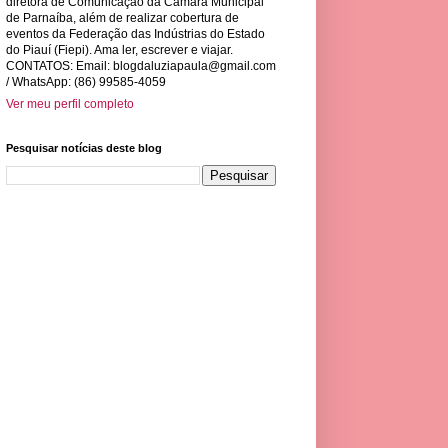
diretora de Comunicação da Câmara Municipal
de Parnaíba, além de realizar cobertura de
eventos da Federação das Indústrias do Estado
do Piauí (Fiepi). Ama ler, escrever e viajar.
CONTATOS: Email:
blogdaluziapaula@gmail.com
/ WhatsApp: (86) 99585-4059
Ver meu perfil completo
Pesquisar notícias deste blog