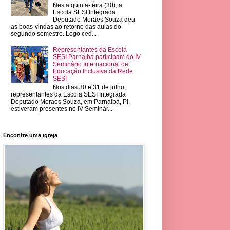
Nesta quinta-feira (30), a
Escola SESI Integrada
Deputado Moraes Souza deu
as boas-vindas ao retorno das aulas do
segundo semestre. Logo ced...
Representantes da Escola
SESI Parnaíba participam do IV
Seminário Internacional de
Educação Inclusiva da Rede
SESI
Nos dias 30 e 31 de julho,
representantes da Escola SESI Integrada
Deputado Moraes Souza, em Parnaíba, PI,
estiveram presentes no IV Seminár...
Encontre uma igreja