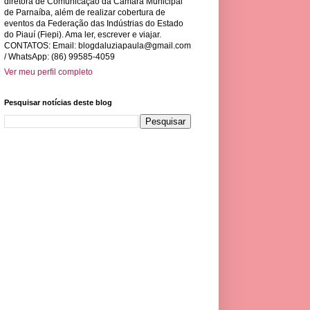
diretora de Comunicação da Câmara Municipal
de Parnaíba, além de realizar cobertura de
eventos da Federação das Indústrias do Estado
do Piauí (Fiepi). Ama ler, escrever e viajar.
CONTATOS: Email:
blogdaluziapaula@gmail.com
/ WhatsApp: (86) 99585-4059
Ver meu perfil completo
Pesquisar notícias deste blog