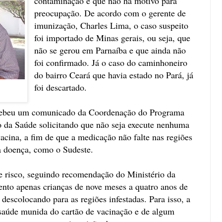
contaminação e que não há motivo para
preocupação. De acordo com o gerente de
imunização, Charles Lima, o caso suspeito
foi importado de Minas gerais, ou seja, que
não se gerou em Parnaíba e que ainda não
foi confirmado. Já o caso do caminhoneiro
do bairro Ceará que havia estado no Pará, já
foi descartado.
cebeu um comunicado da Coordenação do Programa
 da Saúde solicitando que não seja execute nenhuma
vacina, a fim de que a medicação não falte nas regiões
a doença, como o Sudeste.
e risco, seguindo recomendação do Ministério da
nto apenas crianças de nove meses a quatro anos de
 descolocando para as regiões infestadas. Para isso, a
e saúde munida do cartão de vacinação e de algum