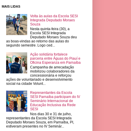
MAIS LIDAS
Volta às aulas da Escola SESI
Integrada Deputado Moraes
Souza
Nesta quinta-feira (30), a
Escola SESI Integrada
Deputado Moraes Souza deu
as boas-vindas ao retorno das aulas do
segundo semestre. Logo ced...
Ação solidária fortalece
parceria entre Águas do Piauí e
Oficina Esperanza em Parnaíba
Campanha de arrecadação
mobilizou colaboradores da
concessionária e reforçou
ações de voluntariado e desenvolvimento
social na cidade Volunt...
Representantes da Escola
SESI Parnaíba participam do IV
Seminário Internacional de
Educação Inclusiva da Rede
SESI
Nos dias 30 e 31 de julho,
representantes da Escola SESI Integrada
Deputado Moraes Souza, em Parnaíba, PI,
estiveram presentes no IV Seminár...