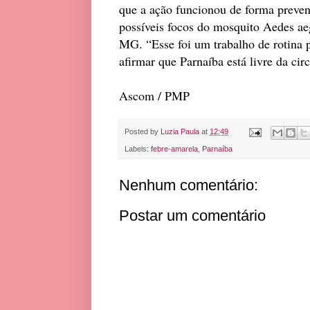
que a ação funcionou de forma preven
possíveis focos do mosquito Aedes aeg
MG. “Esse foi um trabalho de rotina 
afirmar que Parnaíba está livre da cir
Ascom / PMP
Posted by
Luzia Paula
at
12:49
Labels:
febre-amarela
,
Parnaíba
Nenhum comentário:
Postar um comentário