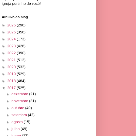
igreja pertinho de você!
Arquivo do blog
►
2026
(296)
►
2025
(356)
►
2024
(173)
►
2023
(428)
►
2022
(390)
►
2021
(512)
►
2020
(532)
►
2019
(529)
►
2018
(484)
▼
2017
(525)
►
dezembro
(21)
►
novembro
(31)
►
outubro
(49)
►
setembro
(42)
►
agosto
(15)
►
julho
(49)
►
junho
(27)