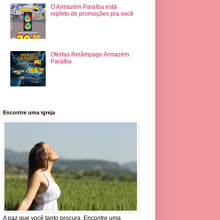
O Armazém Paraíba está
repleto de promoções pra você
Ofertas Relâmpago Armazém
Paraíba
Encontre uma igreja
A paz que você tanto procura. Encontre uma