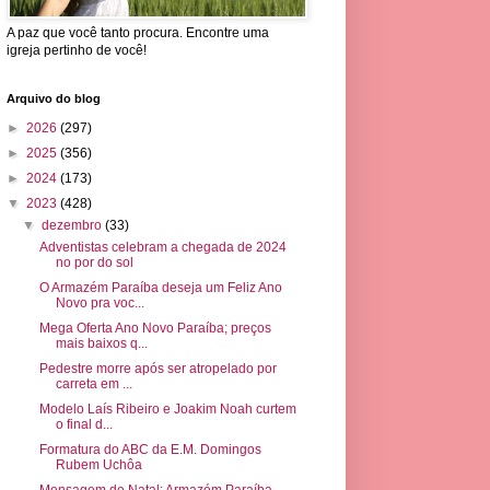
A paz que você tanto procura. Encontre uma
igreja pertinho de você!
Arquivo do blog
►
2026
(297)
►
2025
(356)
►
2024
(173)
▼
2023
(428)
▼
dezembro
(33)
Adventistas celebram a chegada de 2024
no por do sol
O Armazém Paraíba deseja um Feliz Ano
Novo pra voc...
Mega Oferta Ano Novo Paraíba; preços
mais baixos q...
Pedestre morre após ser atropelado por
carreta em ...
Modelo Laís Ribeiro e Joakim Noah curtem
o final d...
Formatura do ABC da E.M. Domingos
Rubem Uchôa
Mensagem de Natal: Armazém Paraíba