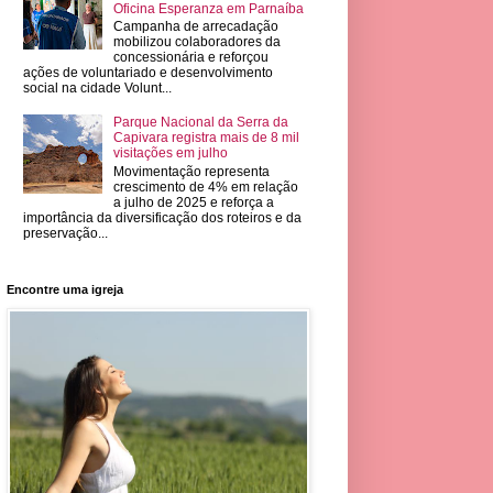
Oficina Esperanza em Parnaíba
Campanha de arrecadação
mobilizou colaboradores da
concessionária e reforçou
ações de voluntariado e desenvolvimento
social na cidade Volunt...
Parque Nacional da Serra da
Capivara registra mais de 8 mil
visitações em julho
Movimentação representa
crescimento de 4% em relação
a julho de 2025 e reforça a
importância da diversificação dos roteiros e da
preservação...
Encontre uma igreja