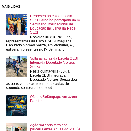
MAIS LIDAS
Representantes da Escola
SESI Parnaíba participam do IV
Seminário Internacional de
Educação Inclusiva da Rede
SESI
Nos dias 30 e 31 de julho,
representantes da Escola SESI Integrada
Deputado Moraes Souza, em Parnaíba, PI,
estiveram presentes no IV Seminár...
Volta às aulas da Escola SESI
Integrada Deputado Moraes
Souza
Nesta quinta-feira (30), a
Escola SESI Integrada
Deputado Moraes Souza deu
as boas-vindas ao retorno das aulas do
segundo semestre. Logo ced...
Ofertas Relâmpago Armazém
Paraíba
Ação solidária fortalece
parceria entre Águas do Piauí e