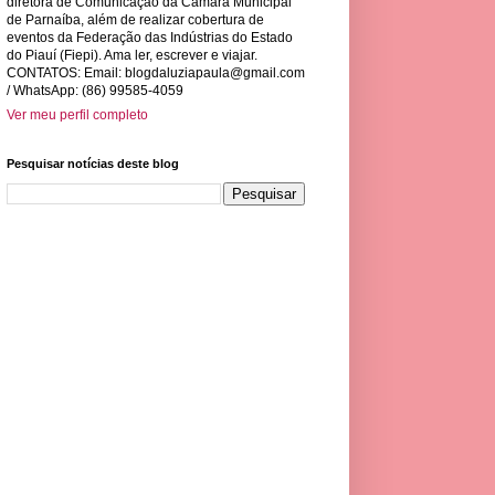
diretora de Comunicação da Câmara Municipal
de Parnaíba, além de realizar cobertura de
eventos da Federação das Indústrias do Estado
do Piauí (Fiepi). Ama ler, escrever e viajar.
CONTATOS: Email:
blogdaluziapaula@gmail.com
/ WhatsApp: (86) 99585-4059
Ver meu perfil completo
Pesquisar notícias deste blog