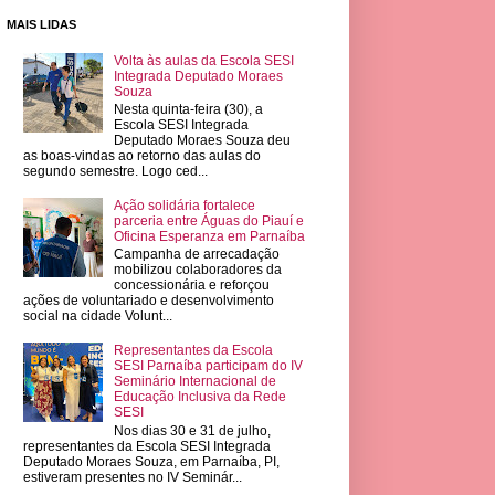
MAIS LIDAS
Volta às aulas da Escola SESI
Integrada Deputado Moraes
Souza
Nesta quinta-feira (30), a
Escola SESI Integrada
Deputado Moraes Souza deu
as boas-vindas ao retorno das aulas do
segundo semestre. Logo ced...
Ação solidária fortalece
parceria entre Águas do Piauí e
Oficina Esperanza em Parnaíba
Campanha de arrecadação
mobilizou colaboradores da
concessionária e reforçou
ações de voluntariado e desenvolvimento
social na cidade Volunt...
Representantes da Escola
SESI Parnaíba participam do IV
Seminário Internacional de
Educação Inclusiva da Rede
SESI
Nos dias 30 e 31 de julho,
representantes da Escola SESI Integrada
Deputado Moraes Souza, em Parnaíba, PI,
estiveram presentes no IV Seminár...