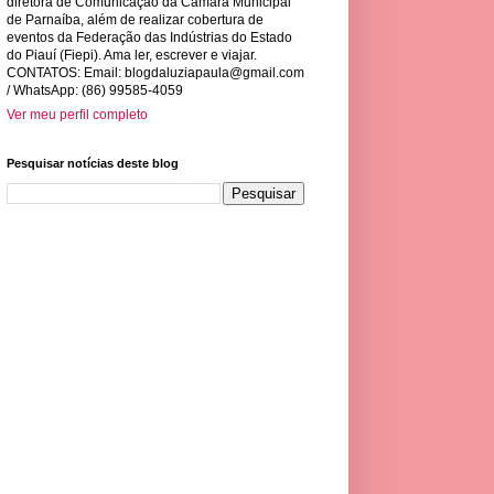
diretora de Comunicação da Câmara Municipal
de Parnaíba, além de realizar cobertura de
eventos da Federação das Indústrias do Estado
do Piauí (Fiepi). Ama ler, escrever e viajar.
CONTATOS: Email:
blogdaluziapaula@gmail.com
/ WhatsApp: (86) 99585-4059
Ver meu perfil completo
Pesquisar notícias deste blog