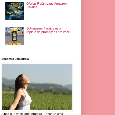
Ofertas Relâmpago Armazém
Paraíba
O Armazém Paraíba está
repleto de promoções pra você
Encontre uma igreja
A paz que você tanto procura. Encontre uma