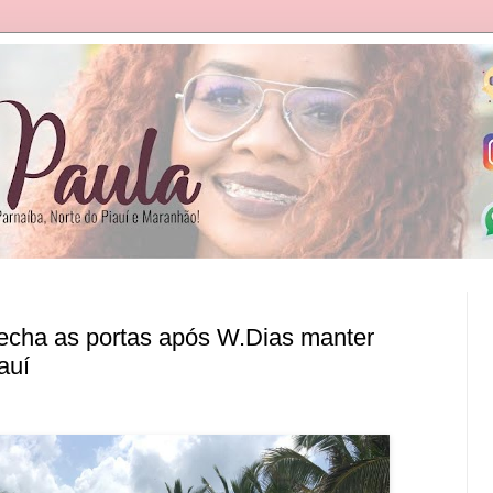
echa as portas após W.Dias manter
auí