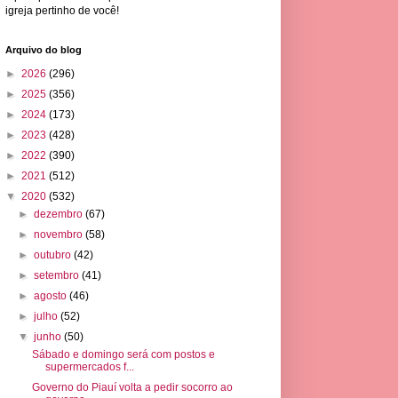
igreja pertinho de você!
Arquivo do blog
►
2026
(296)
►
2025
(356)
►
2024
(173)
►
2023
(428)
►
2022
(390)
►
2021
(512)
▼
2020
(532)
►
dezembro
(67)
►
novembro
(58)
►
outubro
(42)
►
setembro
(41)
►
agosto
(46)
►
julho
(52)
▼
junho
(50)
Sábado e domingo será com postos e
supermercados f...
Governo do Piauí volta a pedir socorro ao