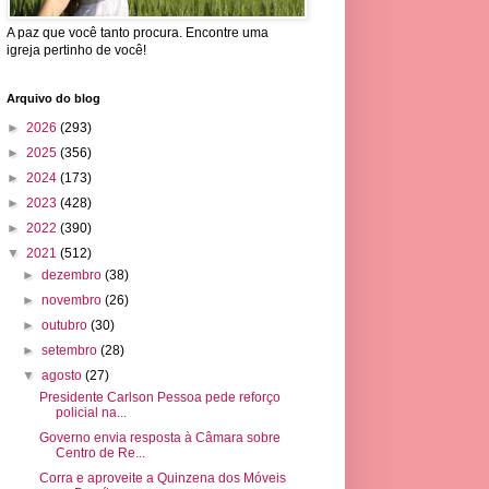
A paz que você tanto procura. Encontre uma
igreja pertinho de você!
Arquivo do blog
►
2026
(293)
►
2025
(356)
►
2024
(173)
►
2023
(428)
►
2022
(390)
▼
2021
(512)
►
dezembro
(38)
►
novembro
(26)
►
outubro
(30)
►
setembro
(28)
▼
agosto
(27)
Presidente Carlson Pessoa pede reforço
policial na...
Governo envia resposta à Câmara sobre
Centro de Re...
Corra e aproveite a Quinzena dos Móveis