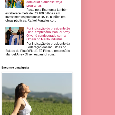
domiciliar piauiense; veja
programas
Pacto pela Economia também
estabelece meta de R$ 100 bilhões em
investimentos privados e R$ 10 bilhões em
obras públicas. Rafael Fonteles co...
Por indicação do presidente Zé
Filho, empresário Manuel Arrey
Oliver é condecorado com a
Ordem do Mérito Industrial
Por indicação do presidente da
Federação das Indústrias do
Estado do Piauí (Fiepi), Zé Filho, o empresário
Manuel Arrey Oliver, espanhol com...
Encontre uma igreja