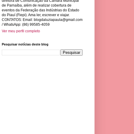
diretora de Comunicação da Câmara Municipal
de Parnaíba, além de realizar cobertura de
eventos da Federação das Indústrias do Estado
do Piauí (Fiepi). Ama ler, escrever e viajar.
CONTATOS: Email:
blogdaluziapaula@gmail.com
/ WhatsApp: (86) 99585-4059
Ver meu perfil completo
Pesquisar notícias deste blog