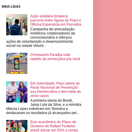
MAIS LIDAS
Ação solidária fortalece
parceria entre Águas do Piauí e
Oficina Esperanza em Parnaíba
Campanha de arrecadação
mobilizou colaboradores da
concessionária e reforçou
ações de voluntariado e desenvolvimento
social na cidade Volunt...
O Armazém Paraíba está
repleto de promoções pra você
Em solenidade, Piauí adere ao
Pacto Nacional de Prevenção
aos Feminicídios e tem meta de
zerar casos
A primeira-dama do Brasil,
Janja Lula da Silva, e a ministra
Márcia Lopes estiveram em Teresina e
destacaram os resultados já alcançados pel...
Eixo econômico do Plano de
Governo de Rafael Fonteles
prevê elevar em 50% a renda