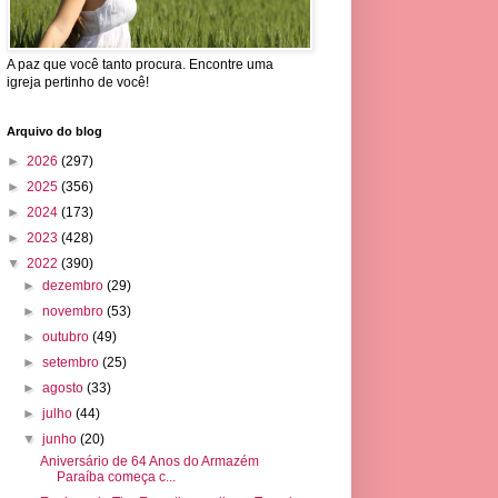
A paz que você tanto procura. Encontre uma
igreja pertinho de você!
Arquivo do blog
►
2026
(297)
►
2025
(356)
►
2024
(173)
►
2023
(428)
▼
2022
(390)
►
dezembro
(29)
►
novembro
(53)
►
outubro
(49)
►
setembro
(25)
►
agosto
(33)
►
julho
(44)
▼
junho
(20)
Aniversário de 64 Anos do Armazém
Paraíba começa c...