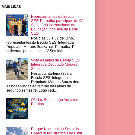
MAIS LIDAS
Representantes da Escola
SESI Parnaíba participam do IV
Seminário Internacional de
Educação Inclusiva da Rede
SESI
Nos dias 30 e 31 de julho,
representantes da Escola SESI Integrada
Deputado Moraes Souza, em Parnaíba, PI,
estiveram presentes no IV Seminár...
Volta às aulas da Escola SESI
Integrada Deputado Moraes
Souza
Nesta quinta-feira (30), a
Escola SESI Integrada
Deputado Moraes Souza deu
as boas-vindas ao retorno das aulas do
segundo semestre. Logo ced...
Ofertas Relâmpago Armazém
Paraíba
Parque Nacional da Serra da
Capivara registra mais de 8 mil