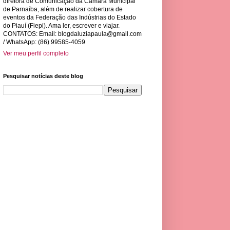
diretora de Comunicação da Câmara Municipal
de Parnaíba, além de realizar cobertura de
eventos da Federação das Indústrias do Estado
do Piauí (Fiepi). Ama ler, escrever e viajar.
CONTATOS: Email:
blogdaluziapaula@gmail.com
/ WhatsApp: (86) 99585-4059
Ver meu perfil completo
Pesquisar notícias deste blog