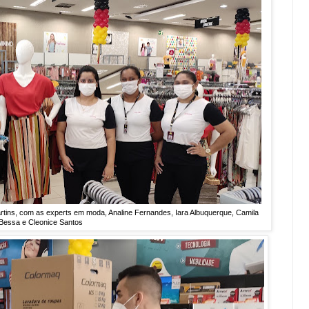
tins, com as experts em moda, Analine Fernandes, Iara Albuquerque, Camila
Bessa e Cleonice Santos