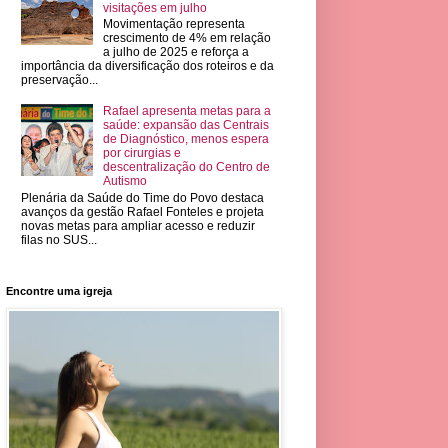
visitações em julho
Movimentação representa
crescimento de 4% em relação
a julho de 2025 e reforça a
importância da diversificação dos roteiros e da
preservação...
Rafael apresenta metas para a
saúde: expansão das Centrais
de Diagnóstico, menos espera
por cirurgias e
descentralização do Centro de
Autismo
Plenária da Saúde do Time do Povo destaca
avanços da gestão Rafael Fonteles e projeta
novas metas para ampliar acesso e reduzir
filas no SUS...
Encontre uma igreja