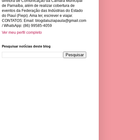
diretora de Comunicação da Câmara Municipal
de Parnaíba, além de realizar cobertura de
eventos da Federação das Indústrias do Estado
do Piauí (Fiepi). Ama ler, escrever e viajar.
CONTATOS: Email:
blogdaluziapaula@gmail.com
/ WhatsApp: (86) 99585-4059
Ver meu perfil completo
Pesquisar notícias deste blog