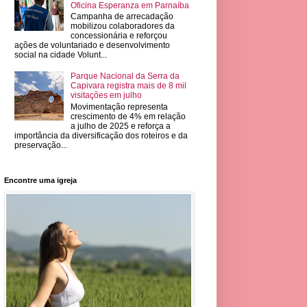
Oficina Esperanza em Parnaíba
Campanha de arrecadação
mobilizou colaboradores da
concessionária e reforçou
ações de voluntariado e desenvolvimento
social na cidade Volunt...
Parque Nacional da Serra da
Capivara registra mais de 8 mil
visitações em julho
Movimentação representa
crescimento de 4% em relação
a julho de 2025 e reforça a
importância da diversificação dos roteiros e da
preservação...
Encontre uma igreja