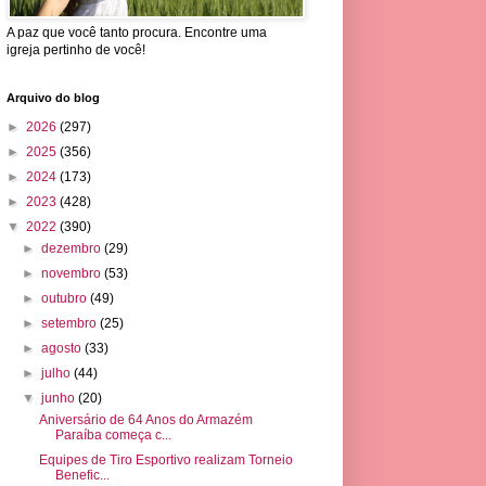
A paz que você tanto procura. Encontre uma
igreja pertinho de você!
Arquivo do blog
►
2026
(297)
►
2025
(356)
►
2024
(173)
►
2023
(428)
▼
2022
(390)
►
dezembro
(29)
►
novembro
(53)
►
outubro
(49)
►
setembro
(25)
►
agosto
(33)
►
julho
(44)
▼
junho
(20)
Aniversário de 64 Anos do Armazém
Paraíba começa c...
Equipes de Tiro Esportivo realizam Torneio
Benefic...