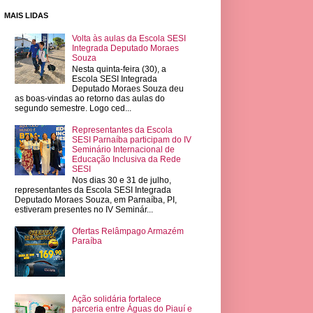
MAIS LIDAS
Volta às aulas da Escola SESI
Integrada Deputado Moraes
Souza
Nesta quinta-feira (30), a
Escola SESI Integrada
Deputado Moraes Souza deu
as boas-vindas ao retorno das aulas do
segundo semestre. Logo ced...
Representantes da Escola
SESI Parnaíba participam do IV
Seminário Internacional de
Educação Inclusiva da Rede
SESI
Nos dias 30 e 31 de julho,
representantes da Escola SESI Integrada
Deputado Moraes Souza, em Parnaíba, PI,
estiveram presentes no IV Seminár...
Ofertas Relâmpago Armazém
Paraíba
Ação solidária fortalece
parceria entre Águas do Piauí e