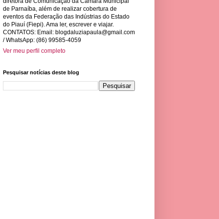
diretora de Comunicação da Câmara Municipal
de Parnaíba, além de realizar cobertura de
eventos da Federação das Indústrias do Estado
do Piauí (Fiepi). Ama ler, escrever e viajar.
CONTATOS: Email:
blogdaluziapaula@gmail.com
/ WhatsApp: (86) 99585-4059
Ver meu perfil completo
Pesquisar notícias deste blog