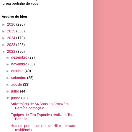
igreja pertinho de você!
Arquivo do blog
►
2026
(296)
►
2025
(356)
►
2024
(173)
►
2023
(428)
▼
2022
(390)
►
dezembro
(29)
►
novembro
(53)
►
outubro
(49)
►
setembro
(25)
►
agosto
(33)
►
julho
(44)
▼
junho
(20)
Aniversário de 64 Anos do Armazém
Paraíba começa c...
Equipes de Tiro Esportivo realizam Torneio
Benefic...
Homem perde controle de Hilux e invade
residência ...