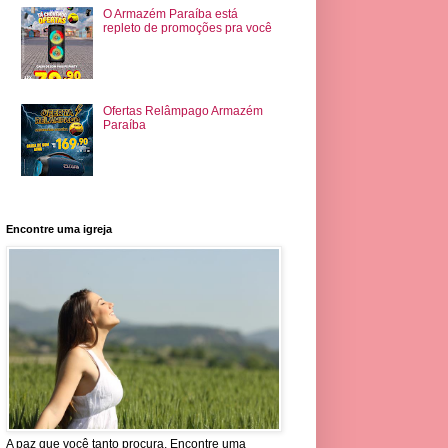
O Armazém Paraíba está
repleto de promoções pra você
Ofertas Relâmpago Armazém
Paraíba
Encontre uma igreja
A paz que você tanto procura. Encontre uma