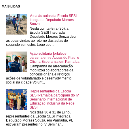
MAIS LIDAS
Volta às aulas da Escola SESI
Integrada Deputado Moraes
Souza
Nesta quinta-feira (30), a
Escola SESI Integrada
Deputado Moraes Souza deu
as boas-vindas ao retorno das aulas do
segundo semestre. Logo ced...
Ação solidária fortalece
parceria entre Águas do Piauí e
Oficina Esperanza em Parnaíba
Campanha de arrecadação
mobilizou colaboradores da
concessionária e reforçou
ações de voluntariado e desenvolvimento
social na cidade Volunt...
Representantes da Escola
SESI Parnaíba participam do IV
Seminário Internacional de
Educação Inclusiva da Rede
SESI
Nos dias 30 e 31 de julho,
representantes da Escola SESI Integrada
Deputado Moraes Souza, em Parnaíba, PI,
estiveram presentes no IV Seminár...