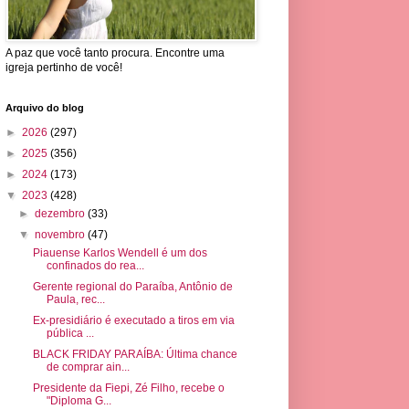
A paz que você tanto procura. Encontre uma
igreja pertinho de você!
Arquivo do blog
►
2026
(297)
►
2025
(356)
►
2024
(173)
▼
2023
(428)
►
dezembro
(33)
▼
novembro
(47)
Piauense Karlos Wendell é um dos
confinados do rea...
Gerente regional do Paraíba, Antônio de
Paula, rec...
Ex-presidiário é executado a tiros em via
pública ...
BLACK FRIDAY PARAÍBA: Última chance
de comprar ain...
Presidente da Fiepi, Zé Filho, recebe o
"Diploma G...