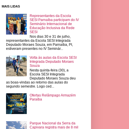
MAIS LIDAS
Representantes da Escola
SESI Parnaíba participam do IV
Seminário Internacional de
Educação Inclusiva da Rede
SESI
Nos dias 30 e 31 de julho,
representantes da Escola SESI Integrada
Deputado Moraes Souza, em Parnaíba, PI,
estiveram presentes no IV Seminár...
Volta às aulas da Escola SESI
Integrada Deputado Moraes
Souza
Nesta quinta-feira (30), a
Escola SESI Integrada
Deputado Moraes Souza deu
as boas-vindas ao retorno das aulas do
segundo semestre. Logo ced...
Ofertas Relâmpago Armazém
Paraíba
Parque Nacional da Serra da
Capivara registra mais de 8 mil