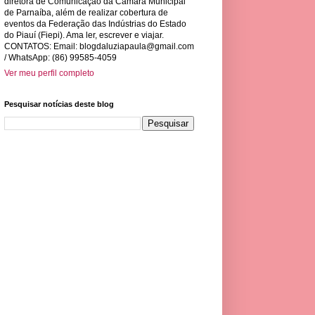
diretora de Comunicação da Câmara Municipal
de Parnaíba, além de realizar cobertura de
eventos da Federação das Indústrias do Estado
do Piauí (Fiepi). Ama ler, escrever e viajar.
CONTATOS: Email:
blogdaluziapaula@gmail.com
/ WhatsApp: (86) 99585-4059
Ver meu perfil completo
Pesquisar notícias deste blog