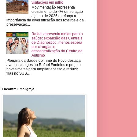
visitações em julho
Movimentação representa
crescimento de 4% em relação
a julho de 2025 e reforça a
importância da diversificação dos roteiros e da
preservação...
Rafael apresenta metas para a
saúde: expansão das Centrais
de Diagnóstico, menos espera
por cirurgias e
descentralização do Centro de
Autismo
Plenária da Saúde do Time do Povo destaca
avanços da gestão Rafael Fonteles e projeta
novas metas para ampliar acesso e reduzir
filas no SUS...
Encontre uma igreja