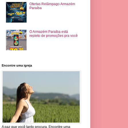
Ofertas Relâmpago Armazém
Paraíba
O Armazém Paraíba está
repleto de promoções pra você
Encontre uma igreja
A paz que você tanto procura. Encontre uma