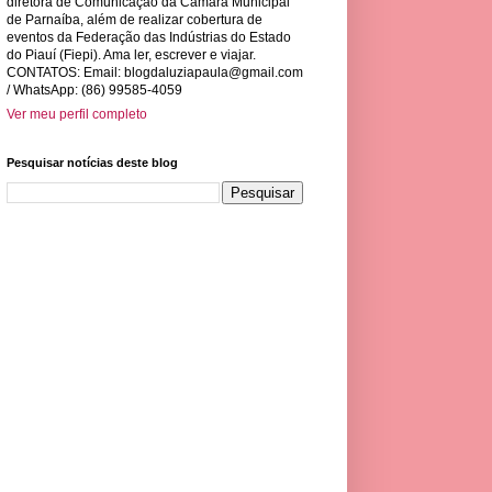
diretora de Comunicação da Câmara Municipal
de Parnaíba, além de realizar cobertura de
eventos da Federação das Indústrias do Estado
do Piauí (Fiepi). Ama ler, escrever e viajar.
CONTATOS: Email:
blogdaluziapaula@gmail.com
/ WhatsApp: (86) 99585-4059
Ver meu perfil completo
Pesquisar notícias deste blog