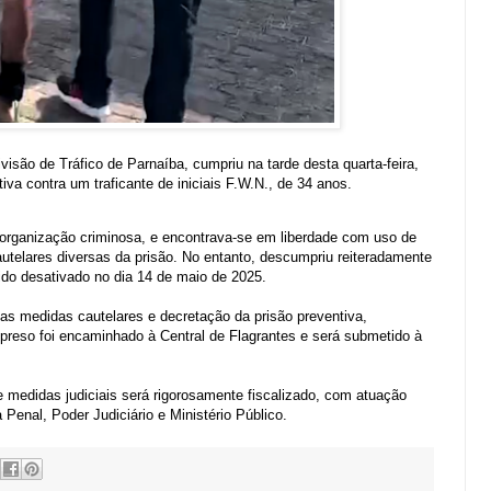
ivisão de Tráfico de Parnaíba, cumpriu na tarde desta quarta-feira,
va contra um traficante de iniciais F.W.N., de 34 anos.
e organização criminosa, e encontrava-se em liberdade com uso de
autelares diversas da prisão. No entanto, descumpriu reiteradamente
do desativado no dia 14 de maio de 2025.
das medidas cautelares e decretação da prisão preventiva,
 preso foi encaminhado à Central de Flagrantes e será submetido à
e medidas judiciais será rigorosamente fiscalizado, com atuação
ia Penal, Poder Judiciário e Ministério Público.