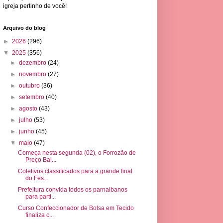
igreja pertinho de você!
Arquivo do blog
►
2026
(296)
▼
2025
(356)
►
dezembro
(24)
►
novembro
(27)
►
outubro
(36)
►
setembro
(40)
►
agosto
(43)
►
julho
(53)
►
junho
(45)
▼
maio
(47)
Começa nesta segunda (02), o Forrozão de
Preço Bai...
Coletivos classificados para a grande final
do Fes...
Prefeitura convida todos os parnaibanos
para parti...
Curso Confeccionador de Bolsa em Tecido
finaliza c...