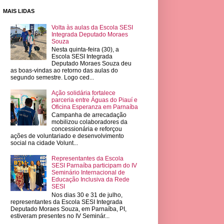
MAIS LIDAS
Volta às aulas da Escola SESI
Integrada Deputado Moraes
Souza
Nesta quinta-feira (30), a
Escola SESI Integrada
Deputado Moraes Souza deu
as boas-vindas ao retorno das aulas do
segundo semestre. Logo ced...
Ação solidária fortalece
parceria entre Águas do Piauí e
Oficina Esperanza em Parnaíba
Campanha de arrecadação
mobilizou colaboradores da
concessionária e reforçou
ações de voluntariado e desenvolvimento
social na cidade Volunt...
Representantes da Escola
SESI Parnaíba participam do IV
Seminário Internacional de
Educação Inclusiva da Rede
SESI
Nos dias 30 e 31 de julho,
representantes da Escola SESI Integrada
Deputado Moraes Souza, em Parnaíba, PI,
estiveram presentes no IV Seminár...