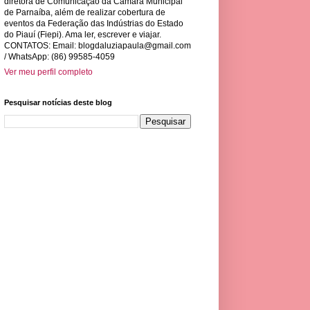
diretora de Comunicação da Câmara Municipal
de Parnaíba, além de realizar cobertura de
eventos da Federação das Indústrias do Estado
do Piauí (Fiepi). Ama ler, escrever e viajar.
CONTATOS: Email:
blogdaluziapaula@gmail.com
/ WhatsApp: (86) 99585-4059
Ver meu perfil completo
Pesquisar notícias deste blog