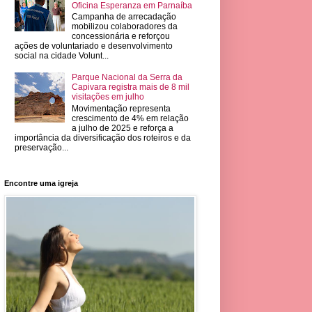
Oficina Esperanza em Parnaíba
Campanha de arrecadação
mobilizou colaboradores da
concessionária e reforçou
ações de voluntariado e desenvolvimento
social na cidade Volunt...
Parque Nacional da Serra da
Capivara registra mais de 8 mil
visitações em julho
Movimentação representa
crescimento de 4% em relação
a julho de 2025 e reforça a
importância da diversificação dos roteiros e da
preservação...
Encontre uma igreja