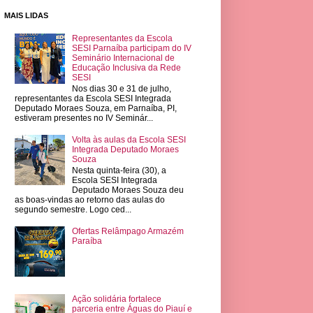
MAIS LIDAS
Representantes da Escola
SESI Parnaíba participam do IV
Seminário Internacional de
Educação Inclusiva da Rede
SESI
Nos dias 30 e 31 de julho,
representantes da Escola SESI Integrada
Deputado Moraes Souza, em Parnaíba, PI,
estiveram presentes no IV Seminár...
Volta às aulas da Escola SESI
Integrada Deputado Moraes
Souza
Nesta quinta-feira (30), a
Escola SESI Integrada
Deputado Moraes Souza deu
as boas-vindas ao retorno das aulas do
segundo semestre. Logo ced...
Ofertas Relâmpago Armazém
Paraíba
Ação solidária fortalece
parceria entre Águas do Piauí e