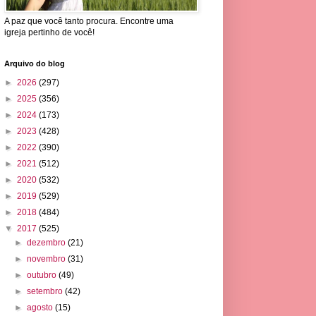
A paz que você tanto procura. Encontre uma
igreja pertinho de você!
Arquivo do blog
►
2026
(297)
►
2025
(356)
►
2024
(173)
►
2023
(428)
►
2022
(390)
►
2021
(512)
►
2020
(532)
►
2019
(529)
►
2018
(484)
▼
2017
(525)
►
dezembro
(21)
►
novembro
(31)
►
outubro
(49)
►
setembro
(42)
►
agosto
(15)