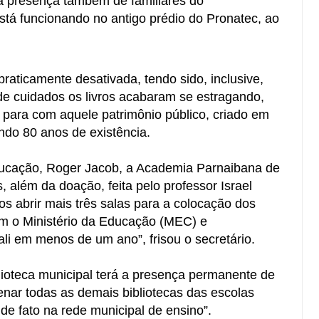
m a presença também de familiares do
tá funcionando no antigo prédio do Pronatec, ao
praticamente desativada, tendo sido, inclusive,
 de cuidados os livros acabaram se estragando,
 para com aquele patrimônio público, criado em
ndo 80 anos de existência.
ducação, Roger Jacob, a Academia Parnaibana de
, além da doação, feita pelo professor Israel
s abrir mais três salas para a colocação dos
om o Ministério da Educação (
MEC
) e
ali em menos de um ano”, frisou o secretário.
lioteca municipal terá a presença permanente de
enar todas as demais bibliotecas das escolas
de fato na rede municipal de ensino”.