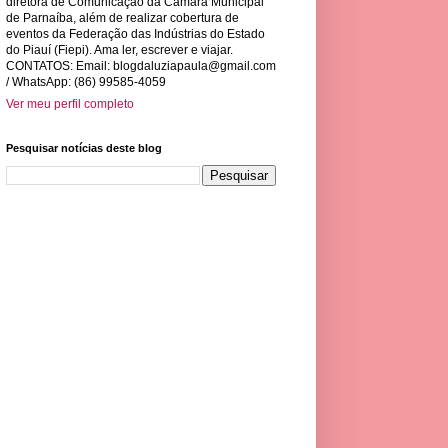
diretora de Comunicação da Câmara Municipal
de Parnaíba, além de realizar cobertura de
eventos da Federação das Indústrias do Estado
do Piauí (Fiepi). Ama ler, escrever e viajar.
CONTATOS: Email:
blogdaluziapaula@gmail.com
/ WhatsApp: (86) 99585-4059
Ver meu perfil completo
Pesquisar notícias deste blog