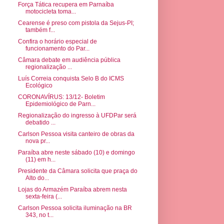
Força Tática recupera em Parnaíba
motocicleta toma...
Cearense é preso com pistola da Sejus-PI;
também f...
Confira o horário especial de
funcionamento do Par...
Câmara debate em audiência pública
regionalização ...
Luís Correia conquista Selo B do ICMS
Ecológico
CORONAVÍRUS: 13/12- Boletim
Epidemiológico de Parn...
Regionalização do ingresso à UFDPar será
debatido ...
Carlson Pessoa visita canteiro de obras da
nova pr...
Paraíba abre neste sábado (10) e domingo
(11) em h...
Presidente da Câmara solicita que praça do
Alto do...
Lojas do Armazém Paraíba abrem nesta
sexta-feira (...
Carlson Pessoa solicita iluminação na BR
343, no t...