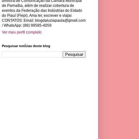
diretora de Comunicação da Câmara Municipal
de Parnaíba, além de realizar cobertura de
eventos da Federação das Indústrias do Estado
do Piauí (Fiepi). Ama ler, escrever e viajar.
CONTATOS: Email:
blogdaluziapaula@gmail.com
/ WhatsApp: (86) 99585-4059
Ver meu perfil completo
Pesquisar notícias deste blog