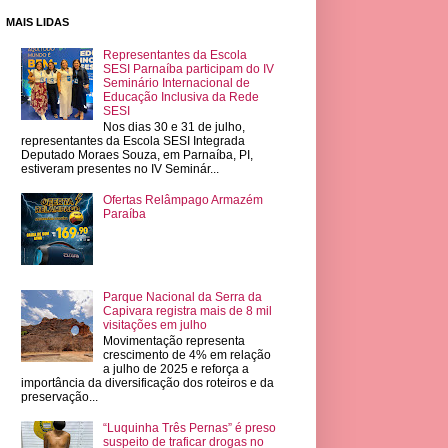
MAIS LIDAS
Representantes da Escola
SESI Parnaíba participam do IV
Seminário Internacional de
Educação Inclusiva da Rede
SESI
Nos dias 30 e 31 de julho,
representantes da Escola SESI Integrada
Deputado Moraes Souza, em Parnaíba, PI,
estiveram presentes no IV Seminár...
Ofertas Relâmpago Armazém
Paraíba
Parque Nacional da Serra da
Capivara registra mais de 8 mil
visitações em julho
Movimentação representa
crescimento de 4% em relação
a julho de 2025 e reforça a
importância da diversificação dos roteiros e da
preservação...
“Luquinha Três Pernas” é preso
suspeito de traficar drogas no