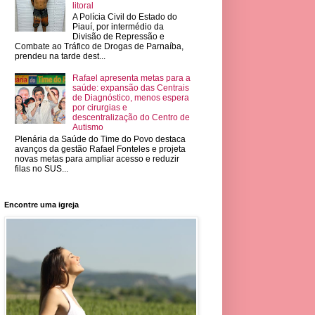
litoral
A Polícia Civil do Estado do
Piauí, por intermédio da
Divisão de Repressão e
Combate ao Tráfico de Drogas de Parnaíba,
prendeu na tarde dest...
Rafael apresenta metas para a
saúde: expansão das Centrais
de Diagnóstico, menos espera
por cirurgias e
descentralização do Centro de
Autismo
Plenária da Saúde do Time do Povo destaca
avanços da gestão Rafael Fonteles e projeta
novas metas para ampliar acesso e reduzir
filas no SUS...
Encontre uma igreja