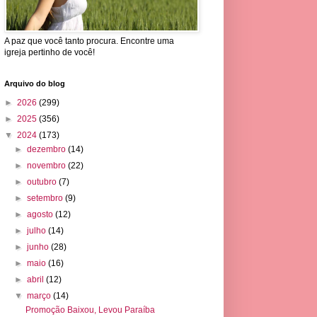
A paz que você tanto procura. Encontre uma
igreja pertinho de você!
Arquivo do blog
►
2026
(299)
►
2025
(356)
▼
2024
(173)
►
dezembro
(14)
►
novembro
(22)
►
outubro
(7)
►
setembro
(9)
►
agosto
(12)
►
julho
(14)
►
junho
(28)
►
maio
(16)
►
abril
(12)
▼
março
(14)
Promoção Baixou, Levou Paraíba