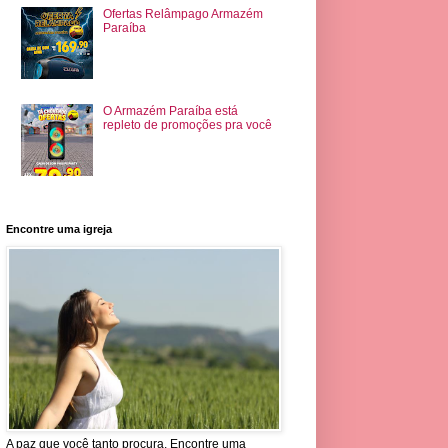
Ofertas Relâmpago Armazém
Paraíba
O Armazém Paraíba está
repleto de promoções pra você
Encontre uma igreja
A paz que você tanto procura. Encontre uma