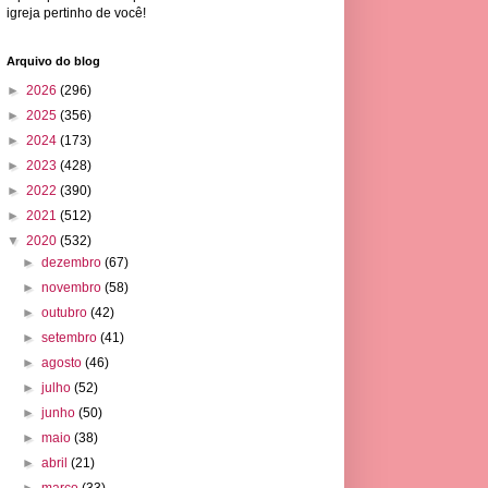
igreja pertinho de você!
Arquivo do blog
►
2026
(296)
►
2025
(356)
►
2024
(173)
►
2023
(428)
►
2022
(390)
►
2021
(512)
▼
2020
(532)
►
dezembro
(67)
►
novembro
(58)
►
outubro
(42)
►
setembro
(41)
►
agosto
(46)
►
julho
(52)
►
junho
(50)
►
maio
(38)
►
abril
(21)
►
março
(33)