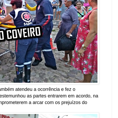
também atendeu a ocorrência e fez o
 testemunhou as partes entrarem em acordo, na
omprometerem a arcar com os prejuízos do