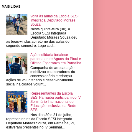
MAIS LIDAS
Volta às aulas da Escola SESI
Integrada Deputado Moraes
Souza
Nesta quinta-feira (30), a
Escola SESI Integrada
Deputado Moraes Souza deu
as boas-vindas ao retorno das aulas do
segundo semestre. Logo ced...
Ação solidária fortalece
parceria entre Águas do Piauí e
Oficina Esperanza em Parnaíba
Campanha de arrecadação
mobilizou colaboradores da
concessionária e reforçou
ações de voluntariado e desenvolvimento
social na cidade Volunt...
Representantes da Escola
SESI Parnaíba participam do IV
Seminário Internacional de
Educação Inclusiva da Rede
SESI
Nos dias 30 e 31 de julho,
representantes da Escola SESI Integrada
Deputado Moraes Souza, em Parnaíba, PI,
estiveram presentes no IV Seminár...