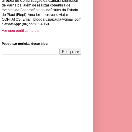
diretora de Comunicação da Câmara Municipal
de Parnaíba, além de realizar cobertura de
eventos da Federação das Indústrias do Estado
do Piauí (Fiepi). Ama ler, escrever e viajar.
CONTATOS: Email:
blogdaluziapaula@gmail.com
/ WhatsApp: (86) 99585-4059
Ver meu perfil completo
Pesquisar notícias deste blog