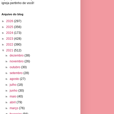
igreja pertinho de você!
Arquivo do blog
►
2026
(297)
►
2025
(356)
►
2024
(173)
►
2023
(428)
►
2022
(390)
▼
2021
(512)
►
dezembro
(38)
►
novembro
(26)
►
outubro
(30)
►
setembro
(28)
►
agosto
(27)
►
julho
(18)
►
junho
(30)
►
maio
(40)
►
abril
(79)
►
março
(76)
▼
fevereiro
(56)