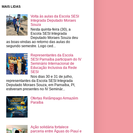
MAIS LIDAS
Volta às aulas da Escola SESI
Integrada Deputado Moraes
Souza
Nesta quinta-feira (30), a
Escola SESI Integrada
Deputado Moraes Souza deu
as boas-vindas ao retorno das aulas do
segundo semestre. Logo ced...
Representantes da Escola
SESI Parnaíba participam do IV
Seminário Internacional de
Educação Inclusiva da Rede
SESI
Nos dias 30 e 31 de julho,
representantes da Escola SESI Integrada
Deputado Moraes Souza, em Parnaíba, PI,
estiveram presentes no IV Seminár...
Ofertas Relâmpago Armazém
Paraíba
Ação solidária fortalece
parceria entre Águas do Piauí e