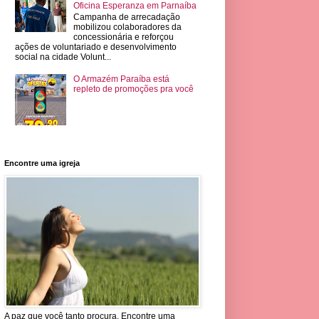
Oficina Esperanza em Parnaíba
Campanha de arrecadação
mobilizou colaboradores da
concessionária e reforçou
ações de voluntariado e desenvolvimento
social na cidade Volunt...
O Armazém Paraíba está
repleto de promoções pra você
Encontre uma igreja
A paz que você tanto procura. Encontre uma