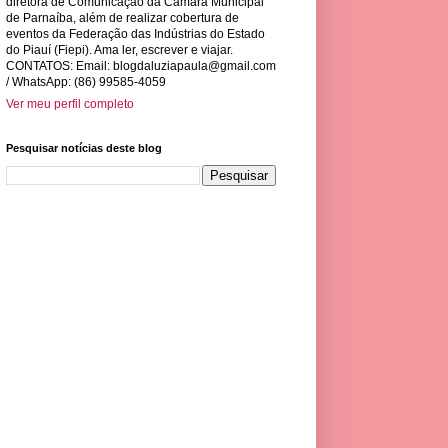
diretora de Comunicação da Câmara Municipal
de Parnaíba, além de realizar cobertura de
eventos da Federação das Indústrias do Estado
do Piauí (Fiepi). Ama ler, escrever e viajar.
CONTATOS: Email:
blogdaluziapaula@gmail.com
/ WhatsApp: (86) 99585-4059
Ver meu perfil completo
Pesquisar notícias deste blog