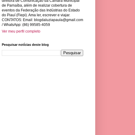
diretora de Comunicação da Câmara Municipal
de Parnaíba, além de realizar cobertura de
eventos da Federação das Indústrias do Estado
do Piauí (Fiepi). Ama ler, escrever e viajar.
CONTATOS: Email:
blogdaluziapaula@gmail.com
/ WhatsApp: (86) 99585-4059
Ver meu perfil completo
Pesquisar notícias deste blog