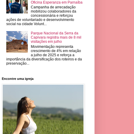
Oficina Esperanza em Parnaíba
Campanha de arrecadação
mobilizou colaboradores da
concessionária e reforçou
ações de voluntariado e desenvolvimento
social na cidade Volunt...
Parque Nacional da Serra da
Capivara registra mais de 8 mil
visitações em julho
Movimentação representa
crescimento de 4% em relação
a julho de 2025 e reforça a
importância da diversificação dos roteiros e da
preservação...
Encontre uma igreja