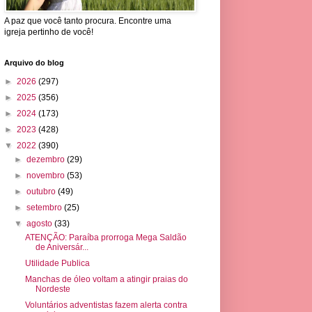
A paz que você tanto procura. Encontre uma
igreja pertinho de você!
Arquivo do blog
►
2026
(297)
►
2025
(356)
►
2024
(173)
►
2023
(428)
▼
2022
(390)
►
dezembro
(29)
►
novembro
(53)
►
outubro
(49)
►
setembro
(25)
▼
agosto
(33)
ATENÇÃO: Paraíba prorroga Mega Saldão
de Aniversár...
Utilidade Publica
Manchas de óleo voltam a atingir praias do
Nordeste
Voluntários adventistas fazem alerta contra