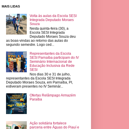
MAIS LIDAS
Volta às aulas da Escola SESI
Integrada Deputado Moraes
Souza
Nesta quinta-feira (30), a
Escola SESI Integrada
Deputado Moraes Souza deu
as boas-vindas ao retorno das aulas do
segundo semestre. Logo ced...
Representantes da Escola
SESI Parnaíba participam do IV
Seminário Internacional de
Educação Inclusiva da Rede
SESI
Nos dias 30 e 31 de julho,
representantes da Escola SESI Integrada
Deputado Moraes Souza, em Parnaíba, PI,
estiveram presentes no IV Seminár...
Ofertas Relâmpago Armazém
Paraíba
Ação solidária fortalece
parceria entre Águas do Piauí e