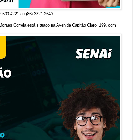
99500-4221 ou (86) 3321-2640.
Moraes Correia está situado na Avenida Capitão Claro, 199, com