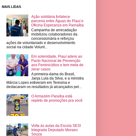
MAIS LIDAS
Ação solidária fortalece
parceria entre Águas do Piauí e
Oficina Esperanza em Parnaíba
Campanha de arrecadação
mobilizou colaboradores da
concessionária e reforçou
ações de voluntariado e desenvolvimento
social na cidade Volunt...
Em solenidade, Piauí adere ao
Pacto Nacional de Prevenção
aos Feminicídios e tem meta de
zerar casos
A primeira-dama do Brasil,
Janja Lula da Silva, e a ministra
Márcia Lopes estiveram em Teresina e
destacaram os resultados já alcançados pel...
O Armazém Paraíba está
repleto de promoções pra você
Volta às aulas da Escola SESI
Integrada Deputado Moraes
Souza