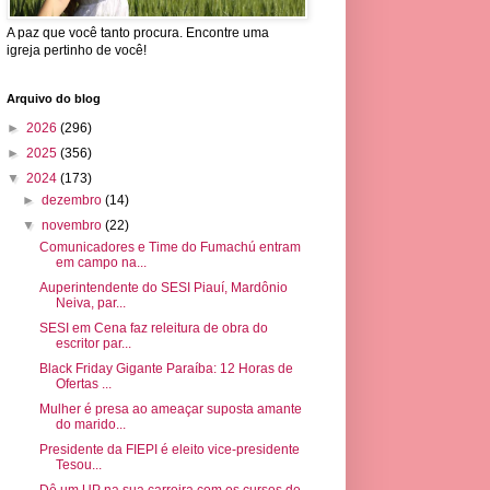
A paz que você tanto procura. Encontre uma
igreja pertinho de você!
Arquivo do blog
►
2026
(296)
►
2025
(356)
▼
2024
(173)
►
dezembro
(14)
▼
novembro
(22)
Comunicadores e Time do Fumachú entram
em campo na...
Auperintendente do SESI Piauí, Mardônio
Neiva, par...
SESI em Cena faz releitura de obra do
escritor par...
Black Friday Gigante Paraíba: 12 Horas de
Ofertas ...
Mulher é presa ao ameaçar suposta amante
do marido...
Presidente da FIEPI é eleito vice-presidente
Tesou...
Dê um UP na sua carreira com os cursos de