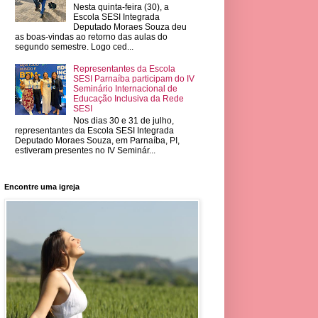
Nesta quinta-feira (30), a
Escola SESI Integrada
Deputado Moraes Souza deu
as boas-vindas ao retorno das aulas do
segundo semestre. Logo ced...
Representantes da Escola
SESI Parnaíba participam do IV
Seminário Internacional de
Educação Inclusiva da Rede
SESI
Nos dias 30 e 31 de julho,
representantes da Escola SESI Integrada
Deputado Moraes Souza, em Parnaíba, PI,
estiveram presentes no IV Seminár...
Encontre uma igreja