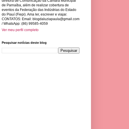
diretora de Comunicação da Câmara Municipal
de Parnaíba, além de realizar cobertura de
eventos da Federação das Indústrias do Estado
do Piauí (Fiepi). Ama ler, escrever e viajar.
CONTATOS: Email:
blogdaluziapaula@gmail.com
/ WhatsApp: (86) 99585-4059
Ver meu perfil completo
Pesquisar notícias deste blog