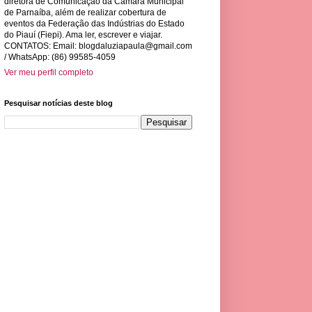
diretora de Comunicação da Câmara Municipal
de Parnaíba, além de realizar cobertura de
eventos da Federação das Indústrias do Estado
do Piauí (Fiepi). Ama ler, escrever e viajar.
CONTATOS: Email:
blogdaluziapaula@gmail.com
/ WhatsApp: (86) 99585-4059
Ver meu perfil completo
Pesquisar notícias deste blog