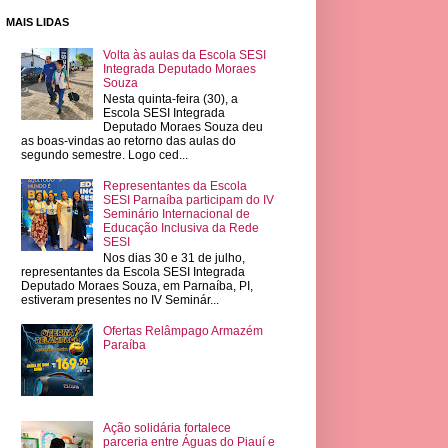
MAIS LIDAS
Volta às aulas da Escola SESI
Integrada Deputado Moraes
Souza
Nesta quinta-feira (30), a
Escola SESI Integrada
Deputado Moraes Souza deu
as boas-vindas ao retorno das aulas do
segundo semestre. Logo ced...
Representantes da Escola
SESI Parnaíba participam do IV
Seminário Internacional de
Educação Inclusiva da Rede
SESI
Nos dias 30 e 31 de julho,
representantes da Escola SESI Integrada
Deputado Moraes Souza, em Parnaíba, PI,
estiveram presentes no IV Seminár...
Ofertas Relâmpago Armazém
Paraíba
Ação solidária fortalece
parceria entre Águas do Piauí e