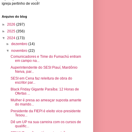
igreja pertinho de você!
Arquivo do blog
►
2026
(297)
►
2025
(356)
▼
2024
(173)
►
dezembro
(14)
▼
novembro
(22)
Comunicadores e Time do Fumachú entram
em campo na...
Auperintendente do SESI Piauí, Mardônio
Neiva, par...
SESI em Cena faz releitura de obra do
escritor par...
Black Friday Gigante Paraíba: 12 Horas de
Ofertas ...
Mulher é presa ao ameaçar suposta amante
do marido...
Presidente da FIEPI é eleito vice-presidente
Tesou...
Dê um UP na sua carreira com os cursos de
qualific...