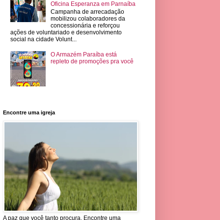
Oficina Esperanza em Parnaíba
Campanha de arrecadação
mobilizou colaboradores da
concessionária e reforçou
ações de voluntariado e desenvolvimento
social na cidade Volunt...
O Armazém Paraíba está
repleto de promoções pra você
Encontre uma igreja
A paz que você tanto procura. Encontre uma