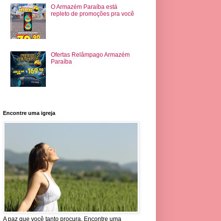
O Armazém Paraíba está
repleto de promoções pra você
Ofertas Relâmpago Armazém
Paraíba
Encontre uma igreja
A paz que você tanto procura. Encontre uma