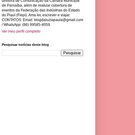
diretora de Comunicação da Câmara Municipal
de Parnaíba, além de realizar cobertura de
eventos da Federação das Indústrias do Estado
do Piauí (Fiepi). Ama ler, escrever e viajar.
CONTATOS: Email:
blogdaluziapaula@gmail.com
/ WhatsApp: (86) 99585-4059
Ver meu perfil completo
Pesquisar notícias deste blog