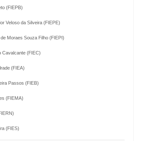
eto (FIEPB)
or Veloso da Silveira (FIEPE)
é de Moraes Souza Filho (FIEPI)
o Cavalcante (FIEC)
drade (FIEA)
veira Passos (FIEB)
ves (FIEMA)
(FIERN)
ira (FIES)