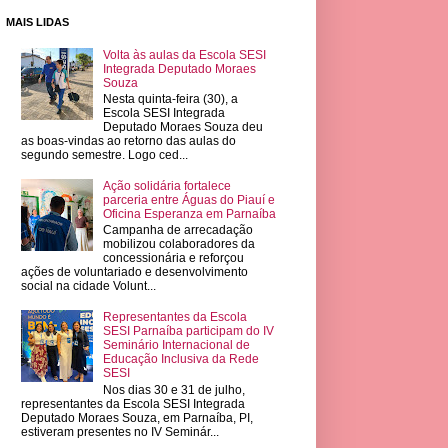
MAIS LIDAS
Volta às aulas da Escola SESI
Integrada Deputado Moraes
Souza
Nesta quinta-feira (30), a
Escola SESI Integrada
Deputado Moraes Souza deu
as boas-vindas ao retorno das aulas do
segundo semestre. Logo ced...
Ação solidária fortalece
parceria entre Águas do Piauí e
Oficina Esperanza em Parnaíba
Campanha de arrecadação
mobilizou colaboradores da
concessionária e reforçou
ações de voluntariado e desenvolvimento
social na cidade Volunt...
Representantes da Escola
SESI Parnaíba participam do IV
Seminário Internacional de
Educação Inclusiva da Rede
SESI
Nos dias 30 e 31 de julho,
representantes da Escola SESI Integrada
Deputado Moraes Souza, em Parnaíba, PI,
estiveram presentes no IV Seminár...