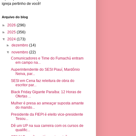
igreja pertinho de você!
Arquivo do blog
►
2026
(296)
►
2025
(356)
▼
2024
(173)
►
dezembro
(14)
▼
novembro
(22)
Comunicadores e Time do Fumachú entram
em campo na...
Auperintendente do SESI Piauí, Mardônio
Neiva, par...
SESI em Cena faz releitura de obra do
escritor par...
Black Friday Gigante Paraíba: 12 Horas de
Ofertas ...
Mulher é presa ao ameaçar suposta amante
do marido...
Presidente da FIEPI é eleito vice-presidente
Tesou...
Dê um UP na sua carreira com os cursos de
qualific...