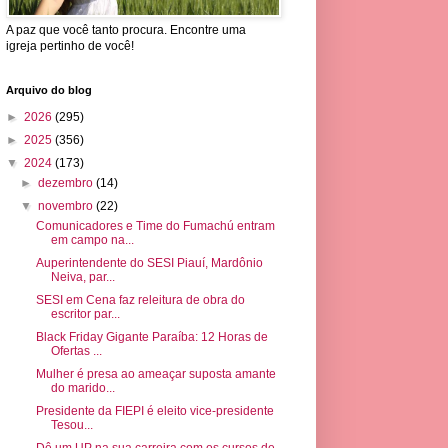
A paz que você tanto procura. Encontre uma
igreja pertinho de você!
Arquivo do blog
►
2026
(295)
►
2025
(356)
▼
2024
(173)
►
dezembro
(14)
▼
novembro
(22)
Comunicadores e Time do Fumachú entram
em campo na...
Auperintendente do SESI Piauí, Mardônio
Neiva, par...
SESI em Cena faz releitura de obra do
escritor par...
Black Friday Gigante Paraíba: 12 Horas de
Ofertas ...
Mulher é presa ao ameaçar suposta amante
do marido...
Presidente da FIEPI é eleito vice-presidente
Tesou...
Dê um UP na sua carreira com os cursos de