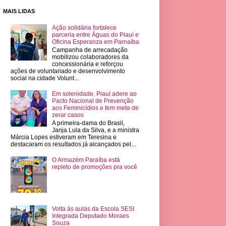
MAIS LIDAS
Ação solidária fortalece
parceria entre Águas do Piauí e
Oficina Esperanza em Parnaíba
Campanha de arrecadação
mobilizou colaboradores da
concessionária e reforçou
ações de voluntariado e desenvolvimento
social na cidade Volunt...
Em solenidade, Piauí adere ao
Pacto Nacional de Prevenção
aos Feminicídios e tem meta de
zerar casos
A primeira-dama do Brasil,
Janja Lula da Silva, e a ministra
Márcia Lopes estiveram em Teresina e
destacaram os resultados já alcançados pel...
O Armazém Paraíba está
repleto de promoções pra você
Volta às aulas da Escola SESI
Integrada Deputado Moraes
Souza