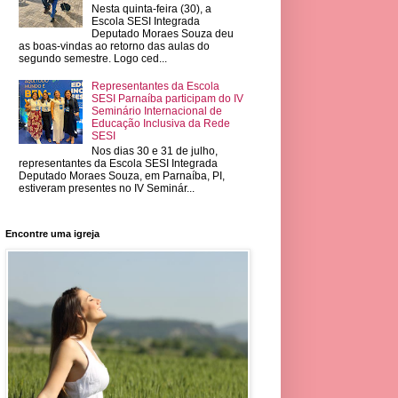
Nesta quinta-feira (30), a
Escola SESI Integrada
Deputado Moraes Souza deu
as boas-vindas ao retorno das aulas do
segundo semestre. Logo ced...
Representantes da Escola
SESI Parnaíba participam do IV
Seminário Internacional de
Educação Inclusiva da Rede
SESI
Nos dias 30 e 31 de julho,
representantes da Escola SESI Integrada
Deputado Moraes Souza, em Parnaíba, PI,
estiveram presentes no IV Seminár...
Encontre uma igreja