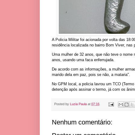
A Policia Militar foi acionada por volta das 18
residência localizada no bairro Bom Viver, nas
Uma mulher de 32 anos, que não teve o nome r
anos, usando uma faca enferrujada.
De acordo com as informações, a mulher armad
marido dela em paz, pois se não, a mataria".
No GPM local, a policia lavrou um TCO (Termo 
detenção após assinar o termo, já com os ân
Posted by
Luzia Paula
at
07:16
Nenhum comentário: