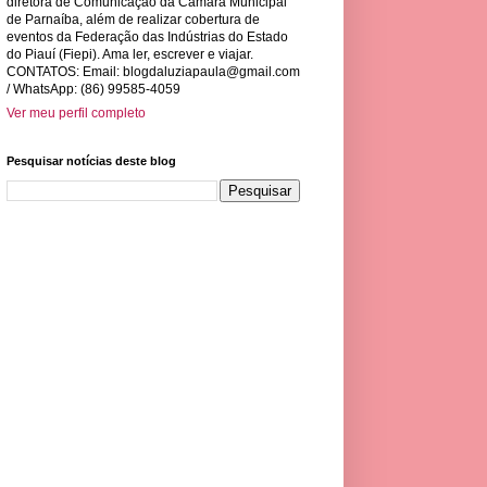
diretora de Comunicação da Câmara Municipal
de Parnaíba, além de realizar cobertura de
eventos da Federação das Indústrias do Estado
do Piauí (Fiepi). Ama ler, escrever e viajar.
CONTATOS: Email:
blogdaluziapaula@gmail.com
/ WhatsApp: (86) 99585-4059
Ver meu perfil completo
Pesquisar notícias deste blog