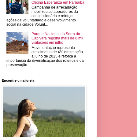
Oficina Esperanza em Parnaíba
Campanha de arrecadação
mobilizou colaboradores da
concessionária e reforçou
ações de voluntariado e desenvolvimento
social na cidade Volunt...
Parque Nacional da Serra da
Capivara registra mais de 8 mil
visitações em julho
Movimentação representa
crescimento de 4% em relação
a julho de 2025 e reforça a
importância da diversificação dos roteiros e da
preservação...
Encontre uma igreja