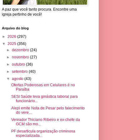
A paz que você tanto procura. Encontre uma
igreja pertinho de você!
Arquivo do blog
►
2026
(297)
▼
2025
(356)
►
dezembro
(24)
►
novembro
(27)
►
outubro
(36)
►
setembro
(40)
▼
agosto
(43)
Ofertas Poderosas em Celulares é no
Paraíba
SESI Saúde leva ginástica laboral para
funcionário...
Alepi emite Nota de Pesar pelo falecimento
do vere...
Vereador Thiciano Ribeiro e ex-chefe da
GCM são mo...
PF desarticula organização criminosa
especializada...