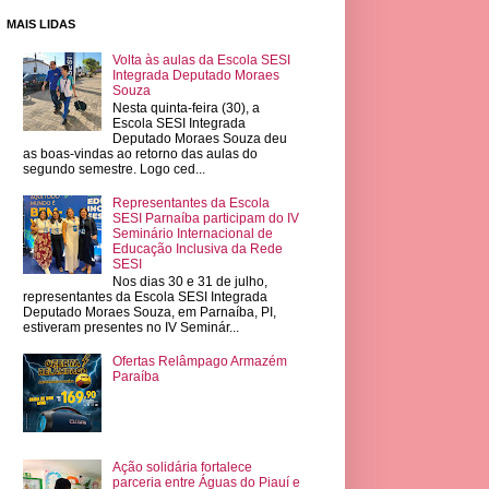
MAIS LIDAS
Volta às aulas da Escola SESI
Integrada Deputado Moraes
Souza
Nesta quinta-feira (30), a
Escola SESI Integrada
Deputado Moraes Souza deu
as boas-vindas ao retorno das aulas do
segundo semestre. Logo ced...
Representantes da Escola
SESI Parnaíba participam do IV
Seminário Internacional de
Educação Inclusiva da Rede
SESI
Nos dias 30 e 31 de julho,
representantes da Escola SESI Integrada
Deputado Moraes Souza, em Parnaíba, PI,
estiveram presentes no IV Seminár...
Ofertas Relâmpago Armazém
Paraíba
Ação solidária fortalece
parceria entre Águas do Piauí e