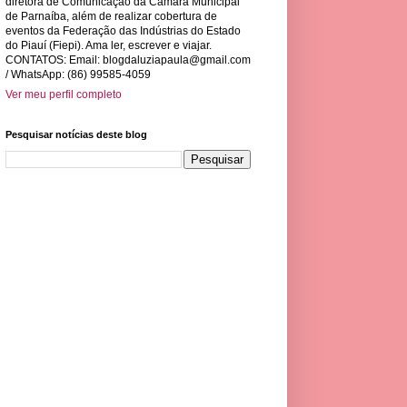
diretora de Comunicação da Câmara Municipal
de Parnaíba, além de realizar cobertura de
eventos da Federação das Indústrias do Estado
do Piauí (Fiepi). Ama ler, escrever e viajar.
CONTATOS: Email:
blogdaluziapaula@gmail.com
/ WhatsApp: (86) 99585-4059
Ver meu perfil completo
Pesquisar notícias deste blog