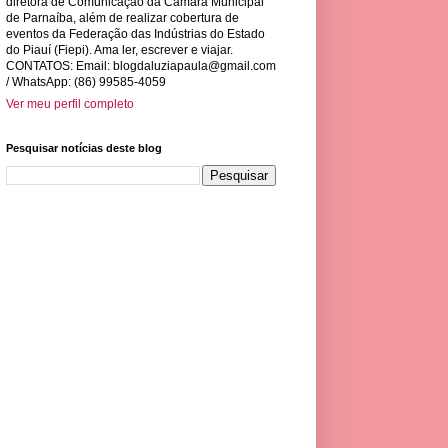
diretora de Comunicação da Câmara Municipal
de Parnaíba, além de realizar cobertura de
eventos da Federação das Indústrias do Estado
do Piauí (Fiepi). Ama ler, escrever e viajar.
CONTATOS: Email:
blogdaluziapaula@gmail.com
/ WhatsApp: (86) 99585-4059
Ver meu perfil completo
Pesquisar notícias deste blog