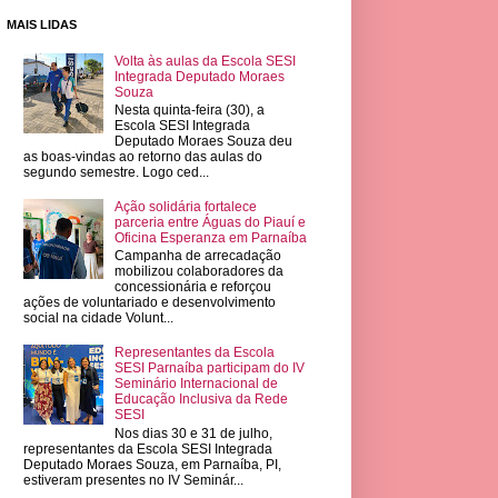
MAIS LIDAS
Volta às aulas da Escola SESI
Integrada Deputado Moraes
Souza
Nesta quinta-feira (30), a
Escola SESI Integrada
Deputado Moraes Souza deu
as boas-vindas ao retorno das aulas do
segundo semestre. Logo ced...
Ação solidária fortalece
parceria entre Águas do Piauí e
Oficina Esperanza em Parnaíba
Campanha de arrecadação
mobilizou colaboradores da
concessionária e reforçou
ações de voluntariado e desenvolvimento
social na cidade Volunt...
Representantes da Escola
SESI Parnaíba participam do IV
Seminário Internacional de
Educação Inclusiva da Rede
SESI
Nos dias 30 e 31 de julho,
representantes da Escola SESI Integrada
Deputado Moraes Souza, em Parnaíba, PI,
estiveram presentes no IV Seminár...