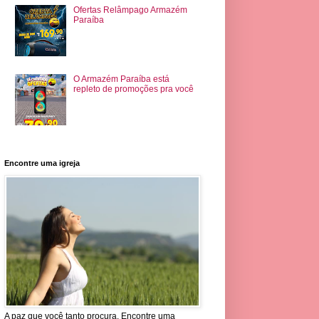
Ofertas Relâmpago Armazém
Paraíba
O Armazém Paraíba está
repleto de promoções pra você
Encontre uma igreja
A paz que você tanto procura. Encontre uma