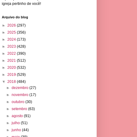
igreja pertinho de você!
Arquivo do blog
►
2026
(297)
►
2025
(356)
►
2024
(173)
►
2023
(428)
►
2022
(390)
►
2021
(512)
►
2020
(532)
►
2019
(529)
▼
2018
(484)
►
dezembro
(27)
►
novembro
(17)
►
outubro
(30)
►
setembro
(63)
►
agosto
(91)
►
julho
(51)
►
junho
(44)
►
maio
(39)