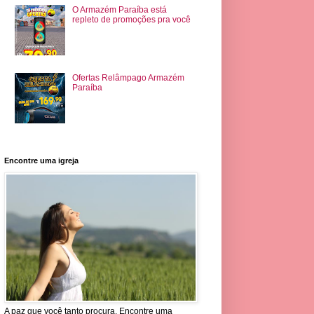
O Armazém Paraíba está
repleto de promoções pra você
Ofertas Relâmpago Armazém
Paraíba
Encontre uma igreja
A paz que você tanto procura. Encontre uma