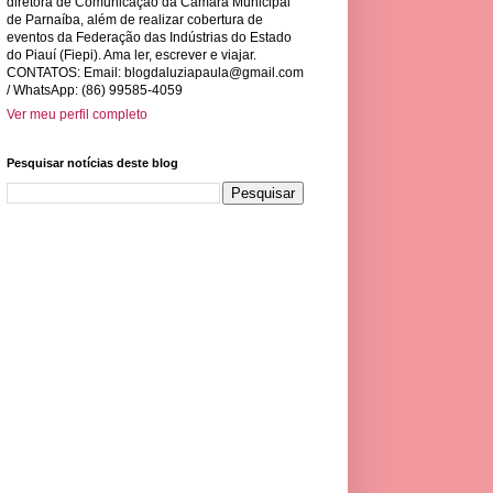
diretora de Comunicação da Câmara Municipal
de Parnaíba, além de realizar cobertura de
eventos da Federação das Indústrias do Estado
do Piauí (Fiepi). Ama ler, escrever e viajar.
CONTATOS: Email:
blogdaluziapaula@gmail.com
/ WhatsApp: (86) 99585-4059
Ver meu perfil completo
Pesquisar notícias deste blog