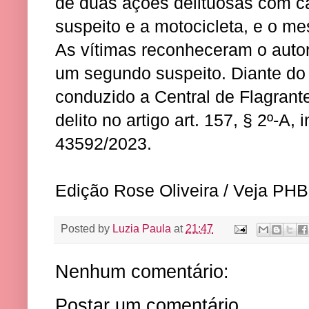
de duas ações delituosas com ca
suspeito e a motocicleta, e o m
As vítimas reconheceram o autor
um segundo suspeito. Diante do f
conduzido a Central de Flagrant
delito no artigo art. 157, § 2º-A
43592/2023.
Edição Rose Oliveira / Veja PHB
Posted by
Luzia Paula
at
21:47
Nenhum comentário:
Postar um comentário