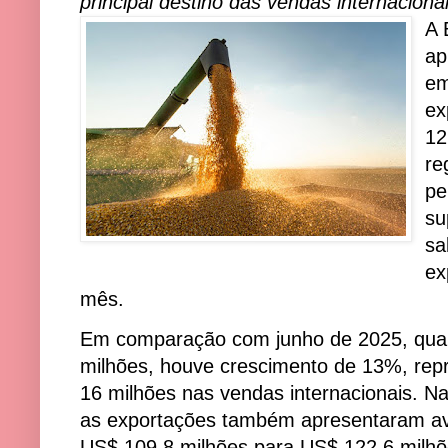
principal destino das vendas internacionai
A 
ap
em
ex
12
re
pe
su
sa
ex
mês.
Em comparação com junho de 2025, quan
milhões, houve crescimento de 13%, re
16 milhões nas vendas internacionais. 
as exportações também apresentaram a
US$ 109,8 milhões para US$ 122,6 milh