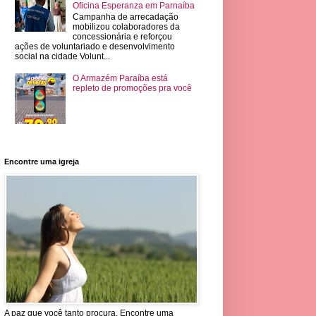
Oficina Esperanza em Parnaíba
Campanha de arrecadação
mobilizou colaboradores da
concessionária e reforçou
ações de voluntariado e desenvolvimento
social na cidade Volunt...
O Armazém Paraíba está
repleto de promoções pra você
Encontre uma igreja
A paz que você tanto procura. Encontre uma