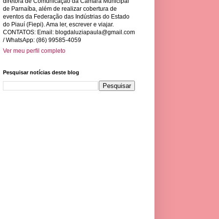
diretora de Comunicação da Câmara Municipal
de Parnaíba, além de realizar cobertura de
eventos da Federação das Indústrias do Estado
do Piauí (Fiepi). Ama ler, escrever e viajar.
CONTATOS: Email:
blogdaluziapaula@gmail.com
/ WhatsApp: (86) 99585-4059
Ver meu perfil completo
Pesquisar notícias deste blog