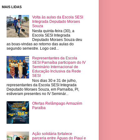
MAIS LIDAS
Volta às aulas da Escola SESI
Integrada Deputado Moraes
Souza
Nesta quinta-feira (30), a
Escola SESI Integrada
Deputado Moraes Souza deu
as boas-vindas ao retorno das aulas do
segundo semestre. Logo ced...
Representantes da Escola
SESI Parnaíba participam do IV
Seminário Internacional de
Educação Inclusiva da Rede
SESI
Nos dias 30 e 31 de julho,
representantes da Escola SESI Integrada
Deputado Moraes Souza, em Parnaíba, PI,
estiveram presentes no IV Seminár...
Ofertas Relâmpago Armazém
Paraíba
Ação solidária fortalece
parceria entre Águas do Piauí e