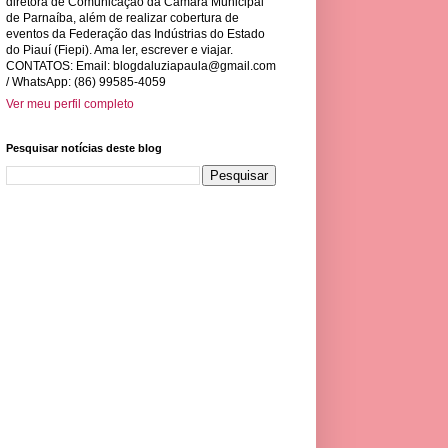
diretora de Comunicação da Câmara Municipal
de Parnaíba, além de realizar cobertura de
eventos da Federação das Indústrias do Estado
do Piauí (Fiepi). Ama ler, escrever e viajar.
CONTATOS: Email:
blogdaluziapaula@gmail.com
/ WhatsApp: (86) 99585-4059
Ver meu perfil completo
Pesquisar notícias deste blog