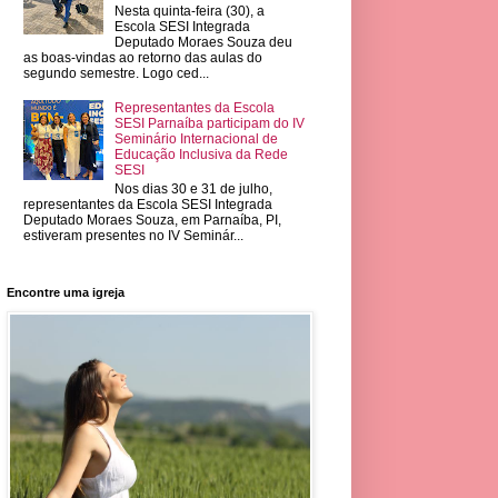
Nesta quinta-feira (30), a
Escola SESI Integrada
Deputado Moraes Souza deu
as boas-vindas ao retorno das aulas do
segundo semestre. Logo ced...
Representantes da Escola
SESI Parnaíba participam do IV
Seminário Internacional de
Educação Inclusiva da Rede
SESI
Nos dias 30 e 31 de julho,
representantes da Escola SESI Integrada
Deputado Moraes Souza, em Parnaíba, PI,
estiveram presentes no IV Seminár...
Encontre uma igreja