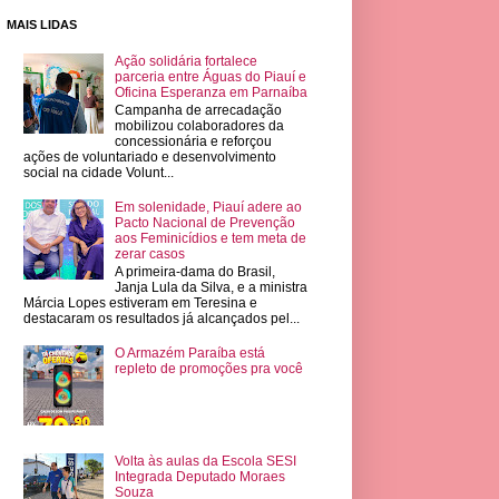
MAIS LIDAS
Ação solidária fortalece
parceria entre Águas do Piauí e
Oficina Esperanza em Parnaíba
Campanha de arrecadação
mobilizou colaboradores da
concessionária e reforçou
ações de voluntariado e desenvolvimento
social na cidade Volunt...
Em solenidade, Piauí adere ao
Pacto Nacional de Prevenção
aos Feminicídios e tem meta de
zerar casos
A primeira-dama do Brasil,
Janja Lula da Silva, e a ministra
Márcia Lopes estiveram em Teresina e
destacaram os resultados já alcançados pel...
O Armazém Paraíba está
repleto de promoções pra você
Volta às aulas da Escola SESI
Integrada Deputado Moraes
Souza