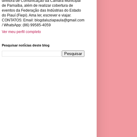
diretora de Comunicação da Câmara Municipal
de Parnaíba, além de realizar cobertura de
eventos da Federação das Indústrias do Estado
do Piauí (Fiepi). Ama ler, escrever e viajar.
CONTATOS: Email:
blogdaluziapaula@gmail.com
/ WhatsApp: (86) 99585-4059
Ver meu perfil completo
Pesquisar notícias deste blog