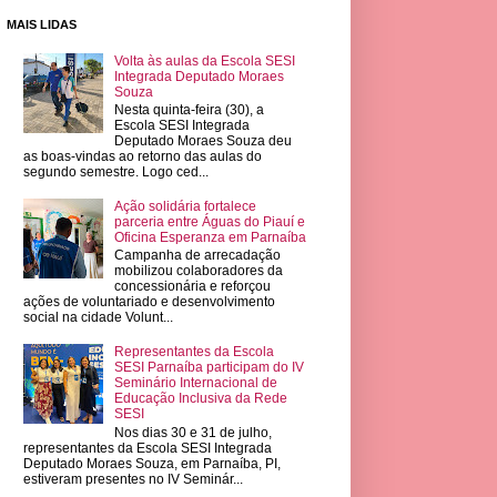
MAIS LIDAS
Volta às aulas da Escola SESI
Integrada Deputado Moraes
Souza
Nesta quinta-feira (30), a
Escola SESI Integrada
Deputado Moraes Souza deu
as boas-vindas ao retorno das aulas do
segundo semestre. Logo ced...
Ação solidária fortalece
parceria entre Águas do Piauí e
Oficina Esperanza em Parnaíba
Campanha de arrecadação
mobilizou colaboradores da
concessionária e reforçou
ações de voluntariado e desenvolvimento
social na cidade Volunt...
Representantes da Escola
SESI Parnaíba participam do IV
Seminário Internacional de
Educação Inclusiva da Rede
SESI
Nos dias 30 e 31 de julho,
representantes da Escola SESI Integrada
Deputado Moraes Souza, em Parnaíba, PI,
estiveram presentes no IV Seminár...