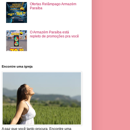
Ofertas Relâmpago Armazém
Paraíba
O Armazém Paraíba está
repleto de promoções pra você
Encontre uma igreja
A paz que você tanto procura. Encontre uma