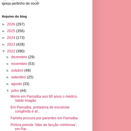
igreja pertinho de você!
Arquivo do blog
►
2026
(297)
►
2025
(356)
►
2024
(173)
►
2023
(428)
▼
2022
(390)
►
dezembro
(29)
►
novembro
(53)
►
outubro
(49)
►
setembro
(25)
►
agosto
(33)
▼
julho
(44)
Morre em Parnaíba aos 80 anos o médico
Valdir Aragão
Em Parnaíba, portadora de escoliose
congênita é af...
Familia procura por parentes em Parnaíba
Polícia prende ‘líder de facção criminosa’,
em Par...