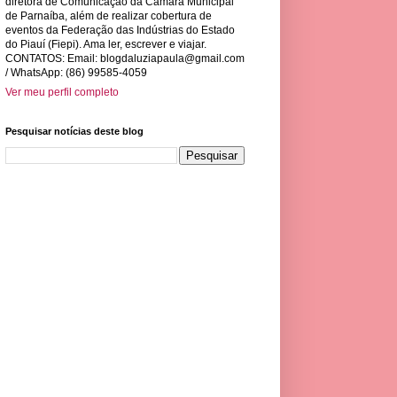
diretora de Comunicação da Câmara Municipal
de Parnaíba, além de realizar cobertura de
eventos da Federação das Indústrias do Estado
do Piauí (Fiepi). Ama ler, escrever e viajar.
CONTATOS: Email:
blogdaluziapaula@gmail.com
/ WhatsApp: (86) 99585-4059
Ver meu perfil completo
Pesquisar notícias deste blog