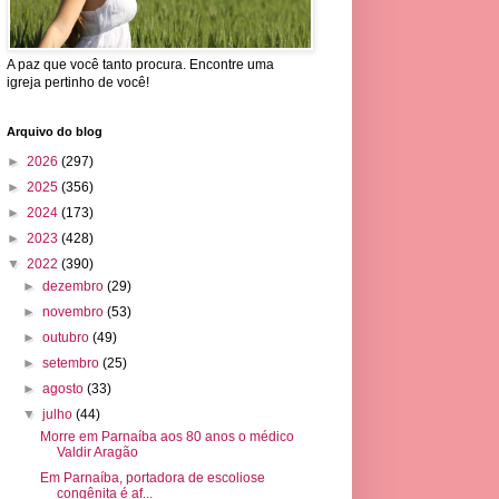
A paz que você tanto procura. Encontre uma
igreja pertinho de você!
Arquivo do blog
►
2026
(297)
►
2025
(356)
►
2024
(173)
►
2023
(428)
▼
2022
(390)
►
dezembro
(29)
►
novembro
(53)
►
outubro
(49)
►
setembro
(25)
►
agosto
(33)
▼
julho
(44)
Morre em Parnaíba aos 80 anos o médico
Valdir Aragão
Em Parnaíba, portadora de escoliose
congênita é af...