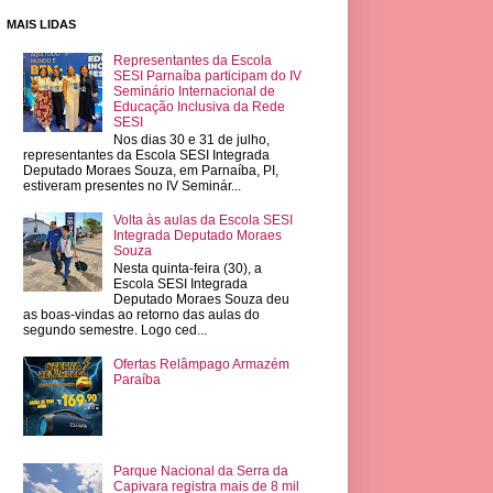
MAIS LIDAS
Representantes da Escola
SESI Parnaíba participam do IV
Seminário Internacional de
Educação Inclusiva da Rede
SESI
Nos dias 30 e 31 de julho,
representantes da Escola SESI Integrada
Deputado Moraes Souza, em Parnaíba, PI,
estiveram presentes no IV Seminár...
Volta às aulas da Escola SESI
Integrada Deputado Moraes
Souza
Nesta quinta-feira (30), a
Escola SESI Integrada
Deputado Moraes Souza deu
as boas-vindas ao retorno das aulas do
segundo semestre. Logo ced...
Ofertas Relâmpago Armazém
Paraíba
Parque Nacional da Serra da
Capivara registra mais de 8 mil