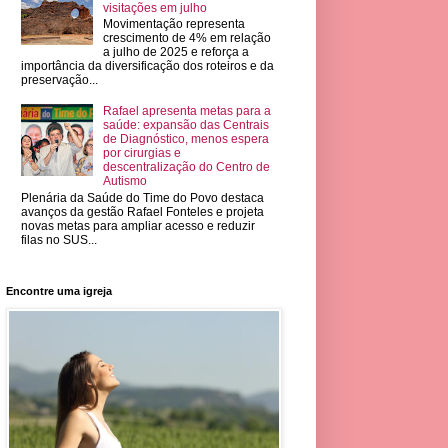
visitações em julho
Movimentação representa
crescimento de 4% em relação
a julho de 2025 e reforça a
importância da diversificação dos roteiros e da
preservação...
Rafael apresenta metas para a
saúde: expansão das Centrais
de Diagnóstico, menos espera
por cirurgias e
descentralização do Centro de
Autismo
Plenária da Saúde do Time do Povo destaca
avanços da gestão Rafael Fonteles e projeta
novas metas para ampliar acesso e reduzir
filas no SUS...
Encontre uma igreja