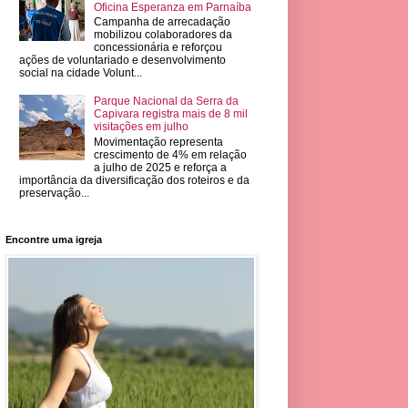
Oficina Esperanza em Parnaíba
Campanha de arrecadação
mobilizou colaboradores da
concessionária e reforçou
ações de voluntariado e desenvolvimento
social na cidade Volunt...
Parque Nacional da Serra da
Capivara registra mais de 8 mil
visitações em julho
Movimentação representa
crescimento de 4% em relação
a julho de 2025 e reforça a
importância da diversificação dos roteiros e da
preservação...
Encontre uma igreja