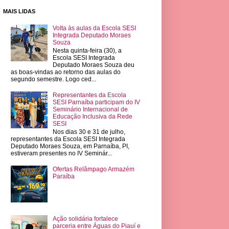
MAIS LIDAS
Volta às aulas da Escola SESI
Integrada Deputado Moraes
Souza
Nesta quinta-feira (30), a
Escola SESI Integrada
Deputado Moraes Souza deu
as boas-vindas ao retorno das aulas do
segundo semestre. Logo ced...
Representantes da Escola
SESI Parnaíba participam do IV
Seminário Internacional de
Educação Inclusiva da Rede
SESI
Nos dias 30 e 31 de julho,
representantes da Escola SESI Integrada
Deputado Moraes Souza, em Parnaíba, PI,
estiveram presentes no IV Seminár...
Ofertas Relâmpago Armazém
Paraíba
Ação solidária fortalece
parceria entre Águas do Piauí e