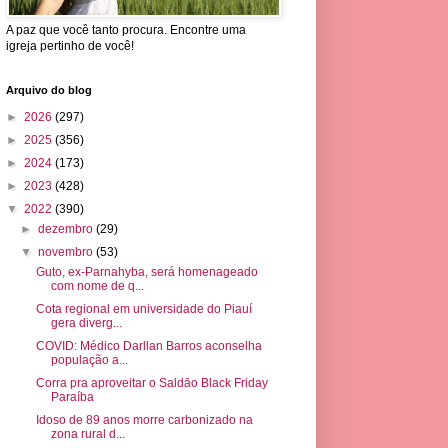
A paz que você tanto procura. Encontre uma
igreja pertinho de você!
Arquivo do blog
►
2026
(297)
►
2025
(356)
►
2024
(173)
►
2023
(428)
▼
2022
(390)
►
dezembro
(29)
▼
novembro
(53)
Guto, ex-Parnahyba, será homenageado
com nome de q...
Cota regional em universidade do Piauí
gera diverg...
COVID: Médico Darllan Barros aconselha
população a...
Corra pra aproveitar o Saldāo Black Friday
Paraíba
Idoso de 89 anos morre carbonizado na
zona rural d...