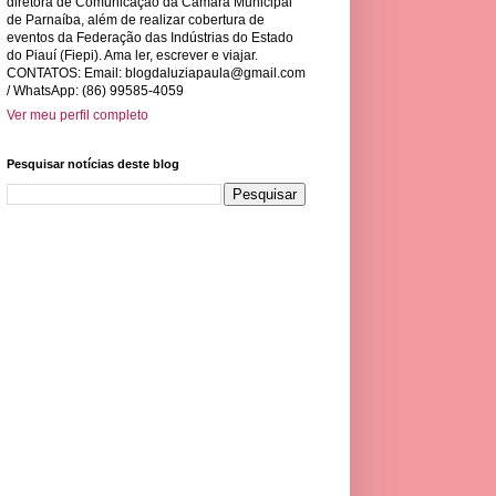
diretora de Comunicação da Câmara Municipal
de Parnaíba, além de realizar cobertura de
eventos da Federação das Indústrias do Estado
do Piauí (Fiepi). Ama ler, escrever e viajar.
CONTATOS: Email:
blogdaluziapaula@gmail.com
/ WhatsApp: (86) 99585-4059
Ver meu perfil completo
Pesquisar notícias deste blog