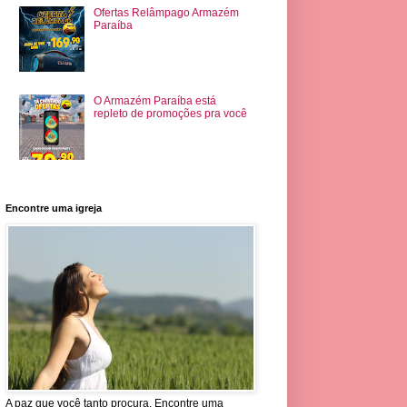
Ofertas Relâmpago Armazém
Paraíba
O Armazém Paraíba está
repleto de promoções pra você
Encontre uma igreja
A paz que você tanto procura. Encontre uma