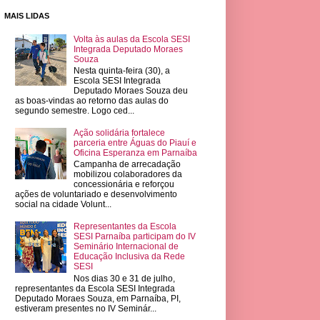
MAIS LIDAS
Volta às aulas da Escola SESI
Integrada Deputado Moraes
Souza
Nesta quinta-feira (30), a
Escola SESI Integrada
Deputado Moraes Souza deu
as boas-vindas ao retorno das aulas do
segundo semestre. Logo ced...
Ação solidária fortalece
parceria entre Águas do Piauí e
Oficina Esperanza em Parnaíba
Campanha de arrecadação
mobilizou colaboradores da
concessionária e reforçou
ações de voluntariado e desenvolvimento
social na cidade Volunt...
Representantes da Escola
SESI Parnaíba participam do IV
Seminário Internacional de
Educação Inclusiva da Rede
SESI
Nos dias 30 e 31 de julho,
representantes da Escola SESI Integrada
Deputado Moraes Souza, em Parnaíba, PI,
estiveram presentes no IV Seminár...