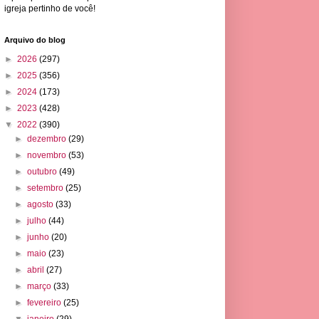
igreja pertinho de você!
Arquivo do blog
►
2026
(297)
►
2025
(356)
►
2024
(173)
►
2023
(428)
▼
2022
(390)
►
dezembro
(29)
►
novembro
(53)
►
outubro
(49)
►
setembro
(25)
►
agosto
(33)
►
julho
(44)
►
junho
(20)
►
maio
(23)
►
abril
(27)
►
março
(33)
►
fevereiro
(25)
▼
janeiro
(29)