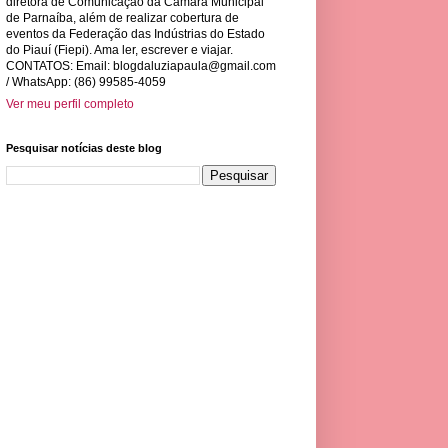
diretora de Comunicação da Câmara Municipal
de Parnaíba, além de realizar cobertura de
eventos da Federação das Indústrias do Estado
do Piauí (Fiepi). Ama ler, escrever e viajar.
CONTATOS: Email:
blogdaluziapaula@gmail.com
/ WhatsApp: (86) 99585-4059
Ver meu perfil completo
Pesquisar notícias deste blog