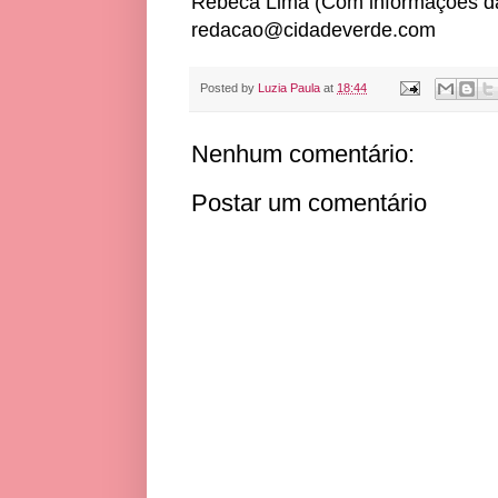
Rebeca Lima (Com informações d
redacao@cidadeverde.com
Posted by
Luzia Paula
at
18:44
Nenhum comentário:
Postar um comentário