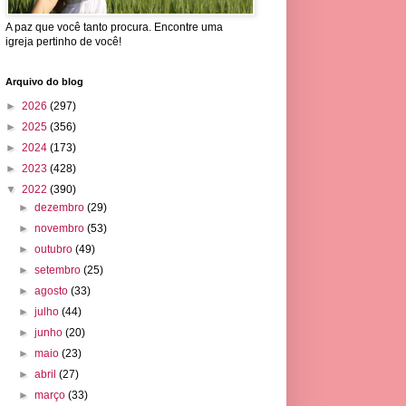
A paz que você tanto procura. Encontre uma
igreja pertinho de você!
Arquivo do blog
►
2026
(297)
►
2025
(356)
►
2024
(173)
►
2023
(428)
▼
2022
(390)
►
dezembro
(29)
►
novembro
(53)
►
outubro
(49)
►
setembro
(25)
►
agosto
(33)
►
julho
(44)
►
junho
(20)
►
maio
(23)
►
abril
(27)
►
março
(33)