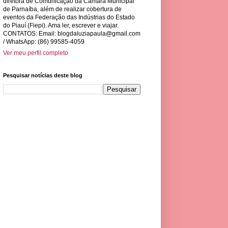
diretora de Comunicação da Câmara Municipal
de Parnaíba, além de realizar cobertura de
eventos da Federação das Indústrias do Estado
do Piauí (Fiepi). Ama ler, escrever e viajar.
CONTATOS: Email:
blogdaluziapaula@gmail.com
/ WhatsApp: (86) 99585-4059
Ver meu perfil completo
Pesquisar notícias deste blog