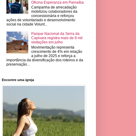
Oficina Esperanza em Parnaíba
Campanha de arrecadação
mobilizou colaboradores da
concessionária e reforçou
ações de voluntariado e desenvolvimento
social na cidade Volunt...
Parque Nacional da Serra da
Capivara registra mais de 8 mil
visitações em julho
Movimentação representa
crescimento de 4% em relação
a julho de 2025 e reforça a
importância da diversificação dos roteiros e da
preservação...
Encontre uma igreja