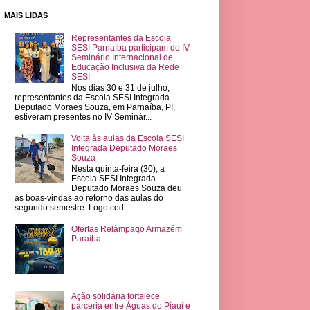
MAIS LIDAS
Representantes da Escola
SESI Parnaíba participam do IV
Seminário Internacional de
Educação Inclusiva da Rede
SESI
Nos dias 30 e 31 de julho,
representantes da Escola SESI Integrada
Deputado Moraes Souza, em Parnaíba, PI,
estiveram presentes no IV Seminár...
Volta às aulas da Escola SESI
Integrada Deputado Moraes
Souza
Nesta quinta-feira (30), a
Escola SESI Integrada
Deputado Moraes Souza deu
as boas-vindas ao retorno das aulas do
segundo semestre. Logo ced...
Ofertas Relâmpago Armazém
Paraíba
Ação solidária fortalece
parceria entre Águas do Piauí e