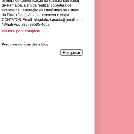
diretora de Comunicação da Câmara Municipal
de Parnaíba, além de realizar cobertura de
eventos da Federação das Indústrias do Estado
do Piauí (Fiepi). Ama ler, escrever e viajar.
CONTATOS: Email:
blogdaluziapaula@gmail.com
/ WhatsApp: (86) 99585-4059
Ver meu perfil completo
Pesquisar notícias deste blog