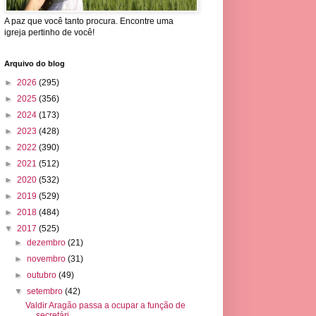
A paz que você tanto procura. Encontre uma
igreja pertinho de você!
Arquivo do blog
►
2026
(295)
►
2025
(356)
►
2024
(173)
►
2023
(428)
►
2022
(390)
►
2021
(512)
►
2020
(532)
►
2019
(529)
►
2018
(484)
▼
2017
(525)
►
dezembro
(21)
►
novembro
(31)
►
outubro
(49)
▼
setembro
(42)
Valdir Aragão passa a ocupar a função de
secretári...