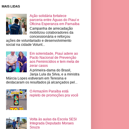
MAIS LIDAS
Ação solidária fortalece
parceria entre Águas do Piauí e
Oficina Esperanza em Parnaíba
Campanha de arrecadação
mobilizou colaboradores da
concessionária e reforçou
ações de voluntariado e desenvolvimento
social na cidade Volunt...
Em solenidade, Piauí adere ao
Pacto Nacional de Prevenção
aos Feminicídios e tem meta de
zerar casos
A primeira-dama do Brasil,
Janja Lula da Silva, e a ministra
Márcia Lopes estiveram em Teresina e
destacaram os resultados já alcançados pel...
O Armazém Paraíba está
repleto de promoções pra você
Volta às aulas da Escola SESI
Integrada Deputado Moraes
Souza