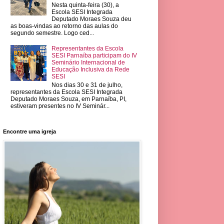
Nesta quinta-feira (30), a
Escola SESI Integrada
Deputado Moraes Souza deu
as boas-vindas ao retorno das aulas do
segundo semestre. Logo ced...
Representantes da Escola
SESI Parnaíba participam do IV
Seminário Internacional de
Educação Inclusiva da Rede
SESI
Nos dias 30 e 31 de julho,
representantes da Escola SESI Integrada
Deputado Moraes Souza, em Parnaíba, PI,
estiveram presentes no IV Seminár...
Encontre uma igreja