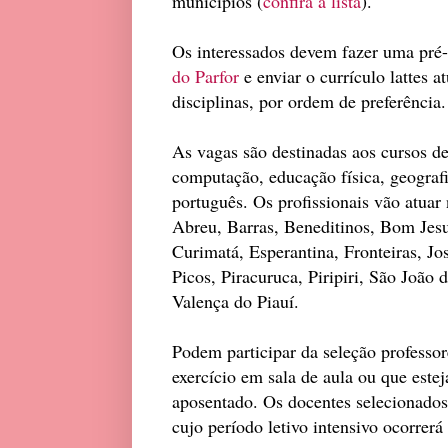
municípios (
confira a lista
).
Os interessados devem fazer uma pré-i
do Parfor
e enviar o currículo lattes a
disciplinas, por ordem de preferência.
As vagas são destinadas aos cursos de 
computação, educação física, geografi
português. Os profissionais vão atua
Abreu, Barras, Beneditinos, Bom Jesus
Curimatá, Esperantina, Fronteiras, Jos
Picos, Piracuruca, Piripiri, São Joã
Valença do Piauí.
Podem participar da seleção professor
exercício em sala de aula ou que estej
aposentado. Os docentes selecionados 
cujo período letivo intensivo ocorrerá