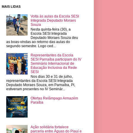
MAIS LIDAS
Volta às aulas da Escola SESI
Integrada Deputado Moraes
Souza
Nesta quinta-feira (30), a
Escola SESI Integrada
Deputado Moraes Souza deu
as boas-vindas ao retorno das aulas do
segundo semestre. Logo ced...
Representantes da Escola
SESI Parnaíba participam do IV
Seminário Internacional de
Educação Inclusiva da Rede
SESI
Nos dias 30 e 31 de julho,
representantes da Escola SESI Integrada
Deputado Moraes Souza, em Parnaíba, PI,
estiveram presentes no IV Seminár...
Ofertas Relâmpago Armazém
Paraíba
Ação solidária fortalece
parceria entre Águas do Piauí e