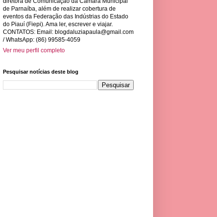
diretora de Comunicação da Câmara Municipal
de Parnaíba, além de realizar cobertura de
eventos da Federação das Indústrias do Estado
do Piauí (Fiepi). Ama ler, escrever e viajar.
CONTATOS: Email:
blogdaluziapaula@gmail.com
/ WhatsApp: (86) 99585-4059
Ver meu perfil completo
Pesquisar notícias deste blog