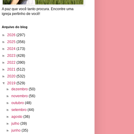
A paz que você tanto procura. Encontre uma
igreja pertinho de você!
Arquivo do blog
►
2026
(297)
►
2025
(356)
►
2024
(173)
►
2023
(428)
►
2022
(390)
►
2021
(512)
►
2020
(532)
▼
2019
(529)
►
dezembro
(50)
►
novembro
(56)
►
outubro
(48)
►
setembro
(44)
►
agosto
(36)
►
julho
(39)
►
junho
(35)