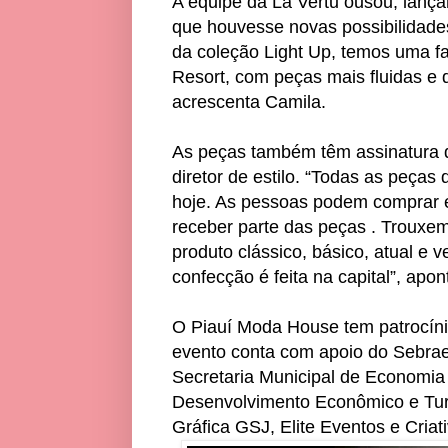
A equipe da La Vertu ousou, lan
que houvesse novas possibilidades
da coleção Light Up, temos uma 
Resort, com peças mais fluidas e d
acrescenta Camila.
As peças também têm assinatura d
diretor de estilo. “Todas as peças 
hoje. As pessoas podem comprar 
receber parte das peças . Trouxe
produto clássico, básico, atual e 
confecção é feita na capital”, apo
O Piauí Moda House tem patrocíni
evento conta com apoio do Sebrae 
Secretaria Municipal de Economia 
Desenvolvimento Econômico e Tur
Gráfica GSJ, Elite Eventos e Cria