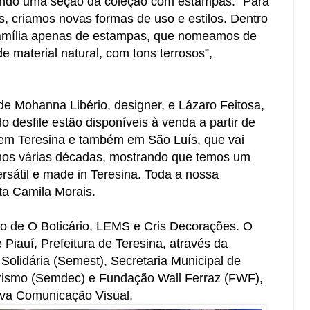
çando uma seção da coleção com estampas. “Para
, criamos novas formas de uso e estilos. Dentro
família apenas de estampas, que nomeamos de
e material natural, com tons terrosos”,
e Mohanna Libério, designer, e Lázaro Feitosa,
do desfile estão disponíveis à venda a partir de
em Teresina e também em São Luís, que vai
mos várias décadas, mostrando que temos um
versátil e made in Teresina. Toda a nossa
nta Camila Morais.
o de O Boticário, LEMS e Cris Decorações. O
Piauí, Prefeitura de Teresina, através da
Solidária (Semest), Secretaria Municipal de
ismo (Semdec) e Fundação Wall Ferraz (FWF),
tiva Comunicação Visual.