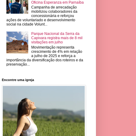
Oficina Esperanza em Parnaíba
Campanha de arrecadação
mobilizou colaboradores da
concessionária e reforçou
ações de voluntariado e desenvolvimento
social na cidade Volunt...
Parque Nacional da Serra da
Capivara registra mais de 8 mil
visitações em julho
Movimentação representa
crescimento de 4% em relação
a julho de 2025 e reforça a
importância da diversificação dos roteiros e da
preservação...
Encontre uma igreja