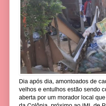
Dia após dia, amontoados de cac
velhos e entulhos estão sendo 
aberta por um morador local que
da Colônia, próximo ao IML de P