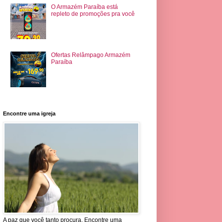
O Armazém Paraíba está
repleto de promoções pra você
Ofertas Relâmpago Armazém
Paraíba
Encontre uma igreja
A paz que você tanto procura. Encontre uma