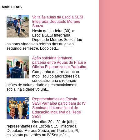
MAIS LIDAS
Volta às aulas da Escola SESI
Integrada Deputado Moraes
Souza
Nesta quinta-feira (30), a
Escola SESI Integrada
Deputado Moraes Souza deu
as boas-vindas ao retorno das aulas do
segundo semestre. Logo ced...
Ação solidária fortalece
parceria entre Águas do Piauí e
Oficina Esperanza em Parnaíba
Campanha de arrecadação
mobilizou colaboradores da
concessionária e reforçou
ações de voluntariado e desenvolvimento
social na cidade Volunt...
Representantes da Escola
SESI Parnaíba participam do IV
Seminário Internacional de
Educação Inclusiva da Rede
SESI
Nos dias 30 e 31 de julho,
representantes da Escola SESI Integrada
Deputado Moraes Souza, em Parnaíba, PI,
estiveram presentes no IV Seminár...