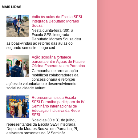
MAIS LIDAS
Volta às aulas da Escola SESI
Integrada Deputado Moraes
Souza
Nesta quinta-feira (30), a
Escola SESI Integrada
Deputado Moraes Souza deu
as boas-vindas ao retorno das aulas do
segundo semestre. Logo ced...
Ação solidária fortalece
parceria entre Águas do Piauí e
Oficina Esperanza em Parnaíba
Campanha de arrecadação
mobilizou colaboradores da
concessionária e reforçou
ações de voluntariado e desenvolvimento
social na cidade Volunt...
Representantes da Escola
SESI Parnaíba participam do IV
Seminário Internacional de
Educação Inclusiva da Rede
SESI
Nos dias 30 e 31 de julho,
representantes da Escola SESI Integrada
Deputado Moraes Souza, em Parnaíba, PI,
estiveram presentes no IV Seminár...