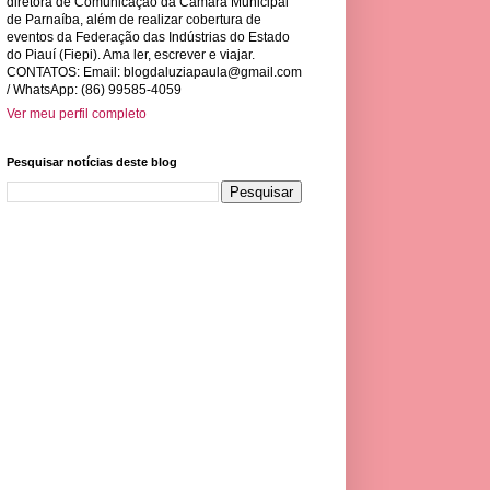
diretora de Comunicação da Câmara Municipal
de Parnaíba, além de realizar cobertura de
eventos da Federação das Indústrias do Estado
do Piauí (Fiepi). Ama ler, escrever e viajar.
CONTATOS: Email:
blogdaluziapaula@gmail.com
/ WhatsApp: (86) 99585-4059
Ver meu perfil completo
Pesquisar notícias deste blog