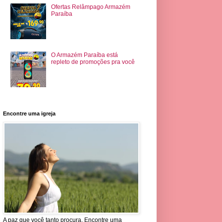
Ofertas Relâmpago Armazém
Paraíba
O Armazém Paraíba está
repleto de promoções pra você
Encontre uma igreja
A paz que você tanto procura. Encontre uma