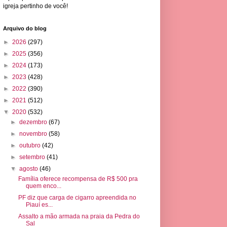
igreja pertinho de você!
Arquivo do blog
►
2026
(297)
►
2025
(356)
►
2024
(173)
►
2023
(428)
►
2022
(390)
►
2021
(512)
▼
2020
(532)
►
dezembro
(67)
►
novembro
(58)
►
outubro
(42)
►
setembro
(41)
▼
agosto
(46)
Família oferece recompensa de R$ 500 pra
quem enco...
PF diz que carga de cigarro apreendida no
Piauí es...
Assalto a mão armada na praia da Pedra do
Sal