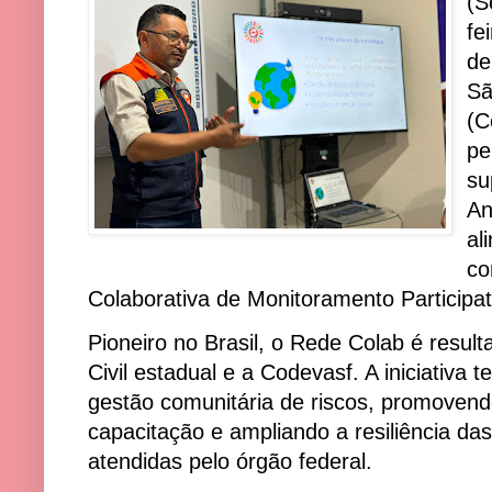
(S
fe
de
Sã
(C
pe
su
An
al
co
Colaborativa de Monitoramento Participat
Pioneiro no Brasil, o Rede Colab é result
Civil estadual e a Codevasf. A iniciativa 
gestão comunitária de riscos, promovend
capacitação e ampliando a resiliência da
atendidas pelo órgão federal.