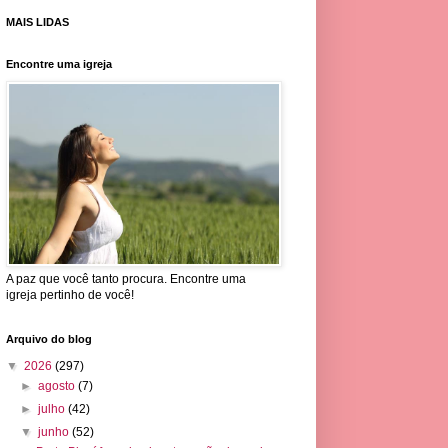
MAIS LIDAS
Encontre uma igreja
A paz que você tanto procura. Encontre uma
igreja pertinho de você!
Arquivo do blog
▼
2026
(297)
►
agosto
(7)
►
julho
(42)
▼
junho
(52)