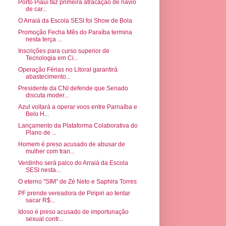
Porto Piauí faz primeira atracação de navio
de car...
O Arraiá da Escola SESI foi Show de Bola
Promoção Fecha Mês do Paraíba termina
nesta terça ...
Inscrições para curso superior de
Tecnologia em Ci...
Operação Férias no Litoral garantirá
abastecimento...
Presidente da CNI defende que Senado
discuta moder...
Azul voltará a operar voos entre Parnaíba e
Belo H...
Lançamento da Plataforma Colaborativa do
Plano de ...
Homem é preso acusado de abusar de
mulher com tran...
Verdinho será palco do Arraiá da Escola
SESI nesta...
O eterno "SIM" de Zé Neto e Saphira Torres
PF prende vereadora de Piripiri ao tentar
sacar R$...
Idoso é preso acusado de importunação
sexual contr...