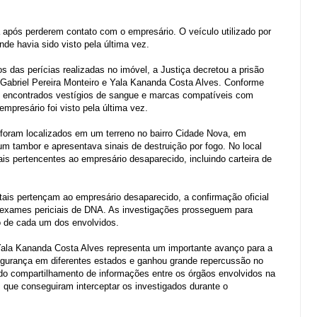
ia após perderem contato com o empresário. O veículo utilizado por
de havia sido visto pela última vez.
 das perícias realizadas no imóvel, a Justiça decretou a prisão
 Gabriel Pereira Monteiro e Yala Kananda Costa Alves. Conforme
am encontrados vestígios de sangue e marcas compatíveis com
mpresário foi visto pela última vez.
is foram localizados em um terreno no bairro Cidade Nova, em
um tambor e apresentava sinais de destruição por fogo. No local
 pertencentes ao empresário desaparecido, incluindo carteira de
ais pertençam ao empresário desaparecido, a confirmação oficial
 exames periciais de DNA. As investigações prosseguem para
o de cada um dos envolvidos.
Yala Kananda Costa Alves representa um importante avanço para a
egurança em diferentes estados e ganhou grande repercussão no
 do compartilhamento de informações entre os órgãos envolvidos na
 que conseguiram interceptar os investigados durante o