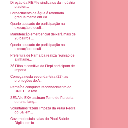
Direção da FIEPI e sindicatos da indústria
piauien...
Fornecimento de água é retomado
gradualmente em Pa...
Quarto acusado de participação na
execução e ocult...
Manutenção emergencial deixará mais de
20 bairros ...
Quarto acusado de participação na
execução e ocult...
Prefeitura de Parnaíba realiza reunião de
alinhame...
Zé Filho e comitiva da Fiepi participam de
importa...
Começa nesta segunda-feira (22), as
promoções do A...
Parnaíba conquista reconhecimento do
UNICEF e refo...
SENAI e EXA assinam Terno de Parceria
durante lanç...
Voluntários fazem limpeza da Praia Pedra
do Sal em...
Governo instala salas do Piauí Saúde
Digital em to...