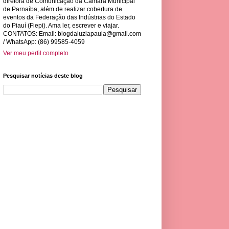
diretora de Comunicação da Câmara Municipal
de Parnaíba, além de realizar cobertura de
eventos da Federação das Indústrias do Estado
do Piauí (Fiepi). Ama ler, escrever e viajar.
CONTATOS: Email:
blogdaluziapaula@gmail.com
/ WhatsApp: (86) 99585-4059
Ver meu perfil completo
Pesquisar notícias deste blog