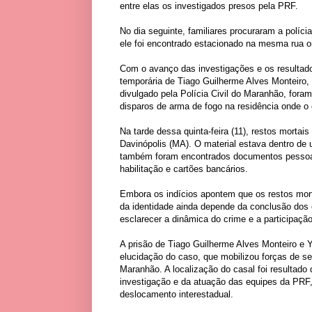
entre elas os investigados presos pela PRF.
No dia seguinte, familiares procuraram a políc
ele foi encontrado estacionado na mesma rua on
Com o avanço das investigações e os resultados
temporária de Tiago Guilherme Alves Monteiro,
divulgado pela Polícia Civil do Maranhão, for
disparos de arma de fogo na residência onde o e
Na tarde dessa quinta-feira (11), restos morta
Davinópolis (MA). O material estava dentro de 
também foram encontrados documentos pessoais
habilitação e cartões bancários.
Embora os indícios apontem que os restos mort
da identidade ainda depende da conclusão dos
esclarecer a dinâmica do crime e a participaçã
A prisão de Tiago Guilherme Alves Monteiro e 
elucidação do caso, que mobilizou forças de s
Maranhão. A localização do casal foi resultado
investigação e da atuação das equipes da PRF,
deslocamento interestadual.