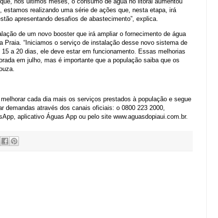
que, nos últimos meses, o consumo de água no litoral aumentou
 estamos realizando uma série de ações que, nesta etapa, irá
 estão apresentando desafios de abastecimento”, explica.
lação de um novo booster que irá ampliar o fornecimento de água
da Praia. “Iniciamos o serviço de instalação desse novo sistema de
15 a 20 dias, ele deve estar em funcionamento. Essas melhorias
mporada em julho, mas é importante que a população saiba que os
ouza.
melhorar cada dia mais os serviços prestados à população e segue
rar demandas através dos canais oficiais: o 0800 223 2000,
App, aplicativo Águas App ou pelo site www.aguasdopiaui.com.br.