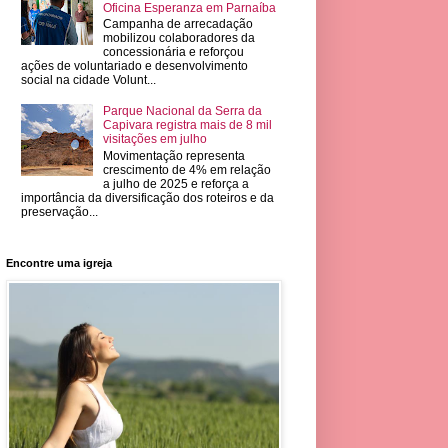
Oficina Esperanza em Parnaíba
Campanha de arrecadação
mobilizou colaboradores da
concessionária e reforçou
ações de voluntariado e desenvolvimento
social na cidade Volunt...
Parque Nacional da Serra da
Capivara registra mais de 8 mil
visitações em julho
Movimentação representa
crescimento de 4% em relação
a julho de 2025 e reforça a
importância da diversificação dos roteiros e da
preservação...
Encontre uma igreja