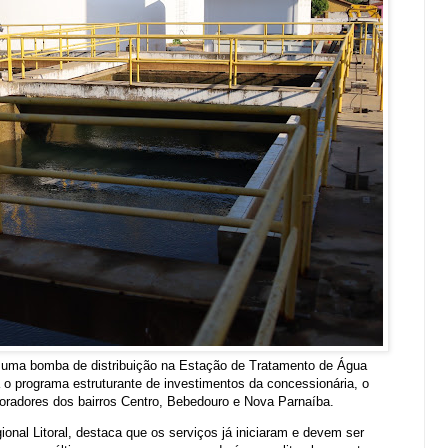
s uma bomba de distribuição na Estação de Tratamento de Água
a o programa estruturante de investimentos da concessionária, o
oradores dos bairros Centro, Bebedouro e Nova Parnaíba.
nal Litoral, destaca que os serviços já iniciaram e devem ser