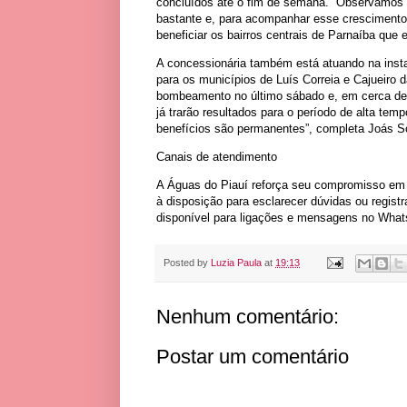
concluídos até o fim de semana. “Observamos 
bastante e, para acompanhar esse crescimento,
beneficiar os bairros centrais de Parnaíba que
A concessionária também está atuando na insta
para os municípios de Luís Correia e Cajueiro 
bombeamento no último sábado e, em cerca de 
já trarão resultados para o período de alta te
benefícios são permanentes”, completa Joás S
Canais de atendimento
A Águas do Piauí reforça seu compromisso em 
à disposição para esclarecer dúvidas ou regist
disponível para ligações e mensagens no Whats
Posted by
Luzia Paula
at
19:13
Nenhum comentário:
Postar um comentário