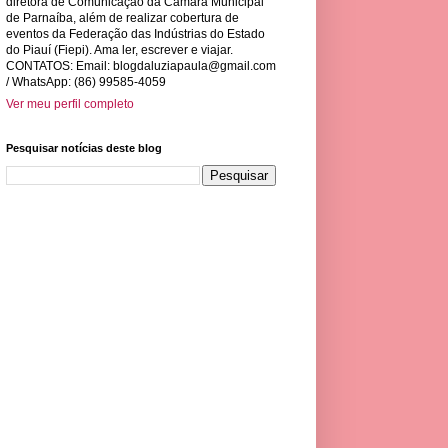
diretora de Comunicação da Câmara Municipal
de Parnaíba, além de realizar cobertura de
eventos da Federação das Indústrias do Estado
do Piauí (Fiepi). Ama ler, escrever e viajar.
CONTATOS: Email:
blogdaluziapaula@gmail.com
/ WhatsApp: (86) 99585-4059
Ver meu perfil completo
Pesquisar notícias deste blog