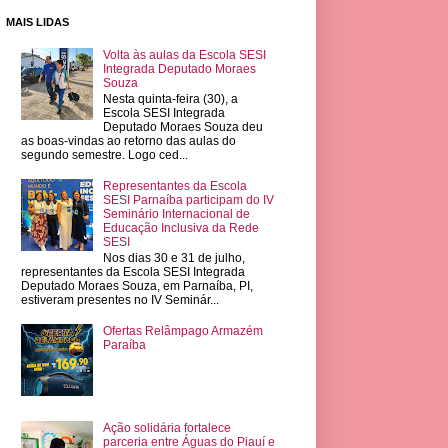
MAIS LIDAS
Volta às aulas da Escola SESI
Integrada Deputado Moraes
Souza
Nesta quinta-feira (30), a
Escola SESI Integrada
Deputado Moraes Souza deu
as boas-vindas ao retorno das aulas do
segundo semestre. Logo ced...
Representantes da Escola
SESI Parnaíba participam do IV
Seminário Internacional de
Educação Inclusiva da Rede
SESI
Nos dias 30 e 31 de julho,
representantes da Escola SESI Integrada
Deputado Moraes Souza, em Parnaíba, PI,
estiveram presentes no IV Seminár...
Ofertas Relâmpago Armazém
Paraíba
Ação solidária fortalece
parceria entre Águas do Piauí e