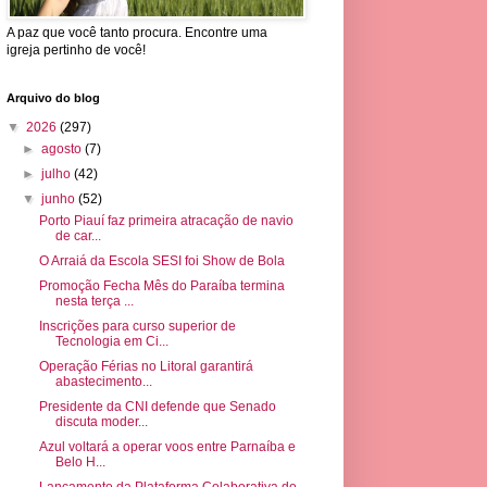
A paz que você tanto procura. Encontre uma
igreja pertinho de você!
Arquivo do blog
▼
2026
(297)
►
agosto
(7)
►
julho
(42)
▼
junho
(52)
Porto Piauí faz primeira atracação de navio
de car...
O Arraiá da Escola SESI foi Show de Bola
Promoção Fecha Mês do Paraíba termina
nesta terça ...
Inscrições para curso superior de
Tecnologia em Ci...
Operação Férias no Litoral garantirá
abastecimento...
Presidente da CNI defende que Senado
discuta moder...
Azul voltará a operar voos entre Parnaíba e
Belo H...
Lançamento da Plataforma Colaborativa do