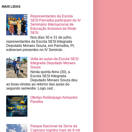
MAIS LIDAS
Representantes da Escola
SESI Parnaíba participam do IV
Seminário Internacional de
Educação Inclusiva da Rede
SESI
Nos dias 30 e 31 de julho,
representantes da Escola SESI Integrada
Deputado Moraes Souza, em Parnaíba, PI,
estiveram presentes no IV Seminár...
Volta às aulas da Escola SESI
Integrada Deputado Moraes
Souza
Nesta quinta-feira (30), a
Escola SESI Integrada
Deputado Moraes Souza deu
as boas-vindas ao retorno das aulas do
segundo semestre. Logo ced...
Ofertas Relâmpago Armazém
Paraíba
Parque Nacional da Serra da
Capivara registra mais de 8 mil