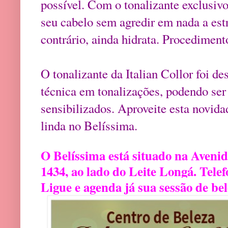
possível. Com o tonalizante exclusivo 
seu cabelo sem agredir em nada a estru
contrário, ainda hidrata. Procediment
O tonalizante da Italian Collor foi d
técnica em tonalizações, podendo ser 
sensibilizados. Aproveite esta novida
linda no Belíssima.
O Belíssima está situado na Aveni
1434, ao lado do Leite Longá. Telef
Ligue e agenda já sua sessão de be