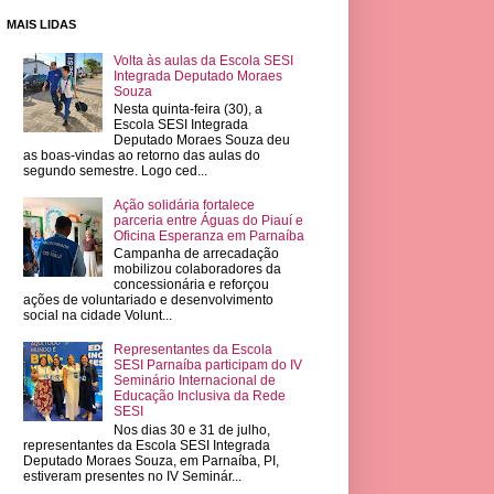
MAIS LIDAS
Volta às aulas da Escola SESI
Integrada Deputado Moraes
Souza
Nesta quinta-feira (30), a
Escola SESI Integrada
Deputado Moraes Souza deu
as boas-vindas ao retorno das aulas do
segundo semestre. Logo ced...
Ação solidária fortalece
parceria entre Águas do Piauí e
Oficina Esperanza em Parnaíba
Campanha de arrecadação
mobilizou colaboradores da
concessionária e reforçou
ações de voluntariado e desenvolvimento
social na cidade Volunt...
Representantes da Escola
SESI Parnaíba participam do IV
Seminário Internacional de
Educação Inclusiva da Rede
SESI
Nos dias 30 e 31 de julho,
representantes da Escola SESI Integrada
Deputado Moraes Souza, em Parnaíba, PI,
estiveram presentes no IV Seminár...