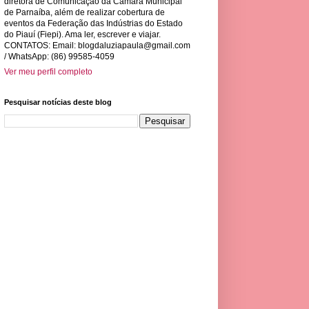
diretora de Comunicação da Câmara Municipal
de Parnaíba, além de realizar cobertura de
eventos da Federação das Indústrias do Estado
do Piauí (Fiepi). Ama ler, escrever e viajar.
CONTATOS: Email:
blogdaluziapaula@gmail.com
/ WhatsApp: (86) 99585-4059
Ver meu perfil completo
Pesquisar notícias deste blog