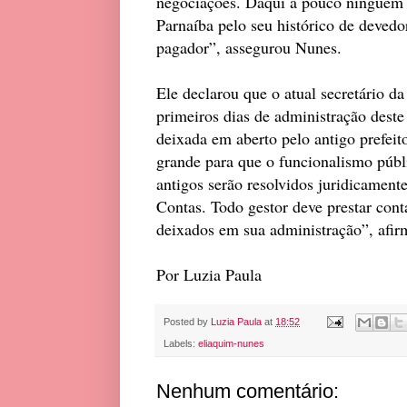
negociações. Daqui a pouco ninguém 
Parnaíba pelo seu histórico de deved
pagador”, assegurou Nunes.
Ele declarou que o atual secretário d
primeiros dias de administração deste
deixada em aberto pelo antigo prefei
grande para que o funcionalismo públi
antigos serão resolvidos juridicamente
Contas. Todo gestor deve prestar conta
deixados em sua administração”, afir
Por Luzia Paula
Posted by
Luzia Paula
at
18:52
Labels:
eliaquim-nunes
Nenhum comentário: