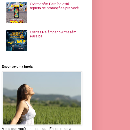
O Armazém Paraíba está
repleto de promoções pra você
Ofertas Relâmpago Armazém
Paraíba
Encontre uma igreja
A paz que você tanto procura. Encontre uma