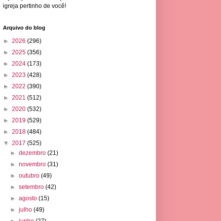
igreja pertinho de você!
Arquivo do blog
►
2026
(296)
►
2025
(356)
►
2024
(173)
►
2023
(428)
►
2022
(390)
►
2021
(512)
►
2020
(532)
►
2019
(529)
►
2018
(484)
▼
2017
(525)
►
dezembro
(21)
►
novembro
(31)
►
outubro
(49)
►
setembro
(42)
►
agosto
(15)
►
julho
(49)
►
junho
(27)