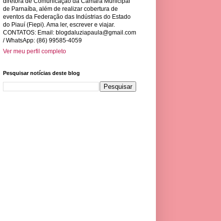
diretora de Comunicação da Câmara Municipal
de Parnaíba, além de realizar cobertura de
eventos da Federação das Indústrias do Estado
do Piauí (Fiepi). Ama ler, escrever e viajar.
CONTATOS: Email:
blogdaluziapaula@gmail.com
/ WhatsApp: (86) 99585-4059
Ver meu perfil completo
Pesquisar notícias deste blog