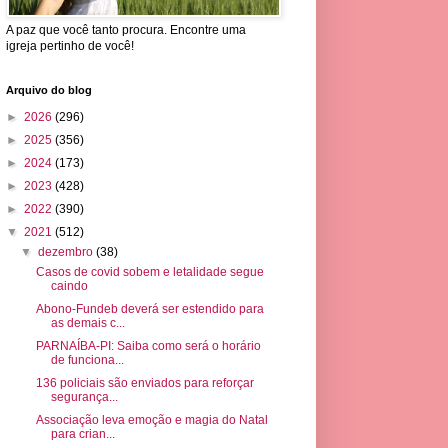
A paz que você tanto procura. Encontre uma
igreja pertinho de você!
Arquivo do blog
►
2026
(296)
►
2025
(356)
►
2024
(173)
►
2023
(428)
►
2022
(390)
▼
2021
(512)
▼
dezembro
(38)
Casos de covid sobem e letalidade segue
caindo
Abono-Fundeb deverá ser estendido para
as demais c...
PARNAÍBA-PI: Saiba como será o horário
de funciona...
136 policiais são enviados para reforçar
segurança...
Associação leva emoção e magia do Natal
para crian...