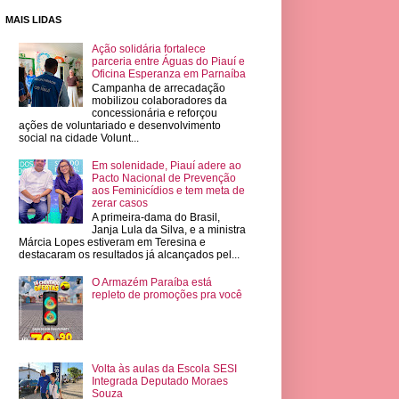
MAIS LIDAS
Ação solidária fortalece
parceria entre Águas do Piauí e
Oficina Esperanza em Parnaíba
Campanha de arrecadação
mobilizou colaboradores da
concessionária e reforçou
ações de voluntariado e desenvolvimento
social na cidade Volunt...
Em solenidade, Piauí adere ao
Pacto Nacional de Prevenção
aos Feminicídios e tem meta de
zerar casos
A primeira-dama do Brasil,
Janja Lula da Silva, e a ministra
Márcia Lopes estiveram em Teresina e
destacaram os resultados já alcançados pel...
O Armazém Paraíba está
repleto de promoções pra você
Volta às aulas da Escola SESI
Integrada Deputado Moraes
Souza