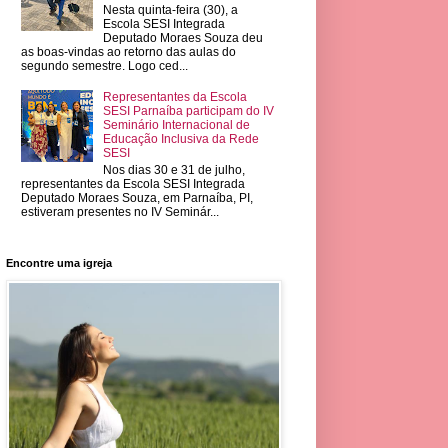
Nesta quinta-feira (30), a
Escola SESI Integrada
Deputado Moraes Souza deu
as boas-vindas ao retorno das aulas do
segundo semestre. Logo ced...
Representantes da Escola
SESI Parnaíba participam do IV
Seminário Internacional de
Educação Inclusiva da Rede
SESI
Nos dias 30 e 31 de julho,
representantes da Escola SESI Integrada
Deputado Moraes Souza, em Parnaíba, PI,
estiveram presentes no IV Seminár...
Encontre uma igreja