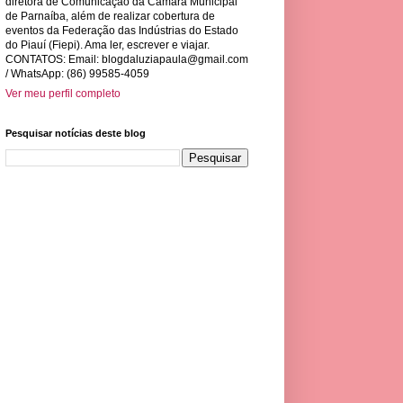
diretora de Comunicação da Câmara Municipal
de Parnaíba, além de realizar cobertura de
eventos da Federação das Indústrias do Estado
do Piauí (Fiepi). Ama ler, escrever e viajar.
CONTATOS: Email:
blogdaluziapaula@gmail.com
/ WhatsApp: (86) 99585-4059
Ver meu perfil completo
Pesquisar notícias deste blog