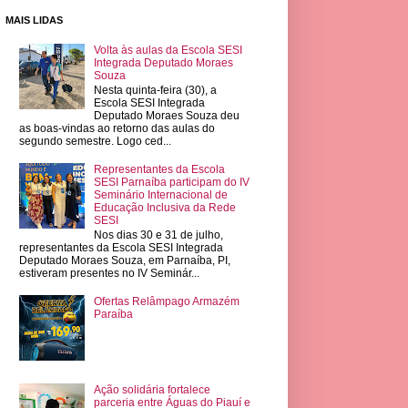
MAIS LIDAS
Volta às aulas da Escola SESI
Integrada Deputado Moraes
Souza
Nesta quinta-feira (30), a
Escola SESI Integrada
Deputado Moraes Souza deu
as boas-vindas ao retorno das aulas do
segundo semestre. Logo ced...
Representantes da Escola
SESI Parnaíba participam do IV
Seminário Internacional de
Educação Inclusiva da Rede
SESI
Nos dias 30 e 31 de julho,
representantes da Escola SESI Integrada
Deputado Moraes Souza, em Parnaíba, PI,
estiveram presentes no IV Seminár...
Ofertas Relâmpago Armazém
Paraíba
Ação solidária fortalece
parceria entre Águas do Piauí e