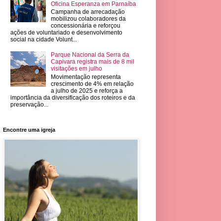
Oficina Esperanza em Parnaíba
Campanha de arrecadação
mobilizou colaboradores da
concessionária e reforçou
ações de voluntariado e desenvolvimento
social na cidade Volunt...
Parque Nacional da Serra da
Capivara registra mais de 8 mil
visitações em julho
Movimentação representa
crescimento de 4% em relação
a julho de 2025 e reforça a
importância da diversificação dos roteiros e da
preservação...
Encontre uma igreja