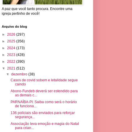
A paz que você tanto procura. Encontre uma
igreja pertinho de você!
Arquivo do blog
►
2026
(297)
►
2025
(356)
►
2024
(173)
►
2023
(428)
►
2022
(390)
▼
2021
(512)
▼
dezembro
(38)
Casos de covid sobem e letalidade segue
caindo
Abono-Fundeb deverá ser estendido para
as demais c...
PARNAÍBA-PI: Saiba como será o horário
de funciona...
136 policiais são enviados para reforçar
segurança...
Associação leva emoção e magia do Natal
para crian...