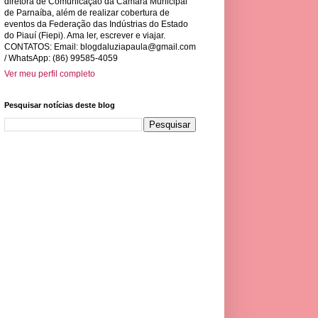
diretora de Comunicação da Câmara Municipal
de Parnaíba, além de realizar cobertura de
eventos da Federação das Indústrias do Estado
do Piauí (Fiepi). Ama ler, escrever e viajar.
CONTATOS: Email:
blogdaluziapaula@gmail.com
/ WhatsApp: (86) 99585-4059
Ver meu perfil completo
Pesquisar notícias deste blog