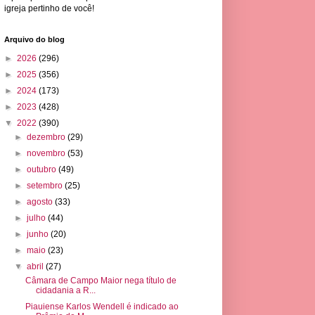
igreja pertinho de você!
Arquivo do blog
►
2026
(296)
►
2025
(356)
►
2024
(173)
►
2023
(428)
▼
2022
(390)
►
dezembro
(29)
►
novembro
(53)
►
outubro
(49)
►
setembro
(25)
►
agosto
(33)
►
julho
(44)
►
junho
(20)
►
maio
(23)
▼
abril
(27)
Câmara de Campo Maior nega título de
cidadania a R...
Piauiense Karlos Wendell é indicado ao