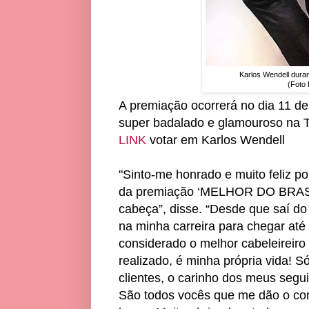
Karlos Wendell duran
(Foto 
A premiação ocorrerá no dia 11 de 
super badalado e glamouroso na To
LINK
votar em Karlos Wendell
"Sinto-me honrado e muito feliz p
da premiação ‘MELHOR DO BRASI
cabeça”, disse. “Desde que saí do 
na minha carreira para chegar até 
considerado o melhor cabeleireiro
realizado, é minha própria vida! 
clientes, o carinho dos meus segu
São todos vocês que me dão o com