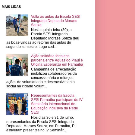
MAIS LIDAS
Volta às aulas da Escola SESI
Integrada Deputado Moraes
Souza
Nesta quinta-feira (30), a
Escola SESI Integrada
Deputado Moraes Souza deu
as boas-vindas ao retorno das aulas do
segundo semestre. Logo ced...
Ação solidária fortalece
parceria entre Águas do Piauí e
Oficina Esperanza em Parnaíba
Campanha de arrecadação
mobilizou colaboradores da
concessionária e reforçou
ações de voluntariado e desenvolvimento
social na cidade Volunt...
Representantes da Escola
SESI Parnaíba participam do IV
Seminário Internacional de
Educação Inclusiva da Rede
SESI
Nos dias 30 e 31 de julho,
representantes da Escola SESI Integrada
Deputado Moraes Souza, em Parnaíba, PI,
estiveram presentes no IV Seminár...