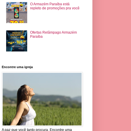
O Armazém Paraíba está
repleto de promoções pra você
Ofertas Relâmpago Armazém
Paraíba
Encontre uma igreja
A paz que você tanto procura. Encontre uma