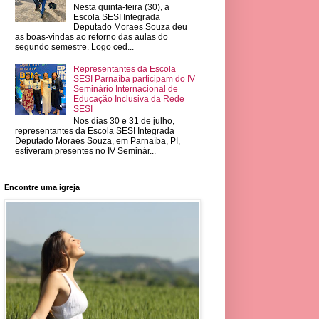
Nesta quinta-feira (30), a
Escola SESI Integrada
Deputado Moraes Souza deu
as boas-vindas ao retorno das aulas do
segundo semestre. Logo ced...
Representantes da Escola
SESI Parnaíba participam do IV
Seminário Internacional de
Educação Inclusiva da Rede
SESI
Nos dias 30 e 31 de julho,
representantes da Escola SESI Integrada
Deputado Moraes Souza, em Parnaíba, PI,
estiveram presentes no IV Seminár...
Encontre uma igreja