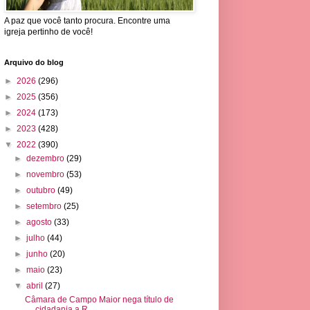
A paz que você tanto procura. Encontre uma
igreja pertinho de você!
Arquivo do blog
►
2026
(296)
►
2025
(356)
►
2024
(173)
►
2023
(428)
▼
2022
(390)
►
dezembro
(29)
►
novembro
(53)
►
outubro
(49)
►
setembro
(25)
►
agosto
(33)
►
julho
(44)
►
junho
(20)
►
maio
(23)
▼
abril
(27)
Câmara de Campo Maior nega título de
cidadania a R...