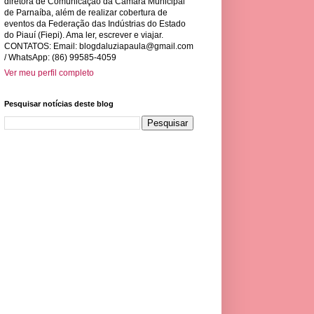
diretora de Comunicação da Câmara Municipal
de Parnaíba, além de realizar cobertura de
eventos da Federação das Indústrias do Estado
do Piauí (Fiepi). Ama ler, escrever e viajar.
CONTATOS: Email:
blogdaluziapaula@gmail.com
/ WhatsApp: (86) 99585-4059
Ver meu perfil completo
Pesquisar notícias deste blog