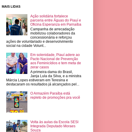
MAIS LIDAS
Ação solidária fortalece
parceria entre Águas do Piauí e
Oficina Esperanza em Parnaíba
Campanha de arrecadação
mobilizou colaboradores da
concessionária e reforçou
ações de voluntariado e desenvolvimento
social na cidade Volunt...
Em solenidade, Piauí adere ao
Pacto Nacional de Prevenção
aos Feminicídios e tem meta de
zerar casos
A primeira-dama do Brasil,
Janja Lula da Silva, e a ministra
Márcia Lopes estiveram em Teresina e
destacaram os resultados já alcançados pel...
O Armazém Paraíba está
repleto de promoções pra você
Volta às aulas da Escola SESI
Integrada Deputado Moraes
Souza