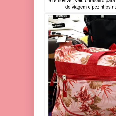
e removível; velcro traseiro pa
de viagem e pezinhos na 