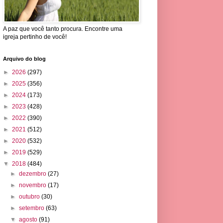
A paz que você tanto procura. Encontre uma
igreja pertinho de você!
Arquivo do blog
►
2026
(297)
►
2025
(356)
►
2024
(173)
►
2023
(428)
►
2022
(390)
►
2021
(512)
►
2020
(532)
►
2019
(529)
▼
2018
(484)
►
dezembro
(27)
►
novembro
(17)
►
outubro
(30)
►
setembro
(63)
▼
agosto
(91)