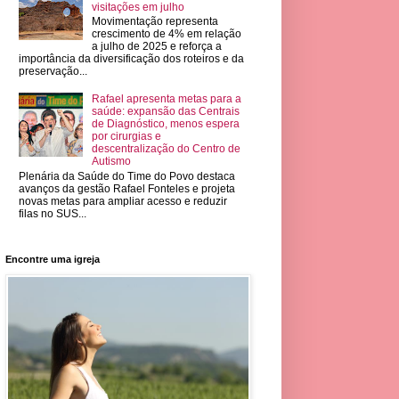
visitações em julho
Movimentação representa
crescimento de 4% em relação
a julho de 2025 e reforça a
importância da diversificação dos roteiros e da
preservação...
Rafael apresenta metas para a
saúde: expansão das Centrais
de Diagnóstico, menos espera
por cirurgias e
descentralização do Centro de
Autismo
Plenária da Saúde do Time do Povo destaca
avanços da gestão Rafael Fonteles e projeta
novas metas para ampliar acesso e reduzir
filas no SUS...
Encontre uma igreja