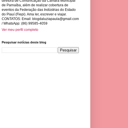
diretora de Comunicação da Câmara Municipal
de Parnaíba, além de realizar cobertura de
eventos da Federação das Indústrias do Estado
do Piauí (Fiepi). Ama ler, escrever e viajar.
CONTATOS: Email:
blogdaluziapaula@gmail.com
/ WhatsApp: (86) 99585-4059
Ver meu perfil completo
Pesquisar notícias deste blog