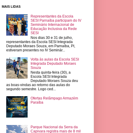
MAIS LIDAS
Representantes da Escola
SESI Parnaíba participam do IV
Seminário Internacional de
Educação Inclusiva da Rede
SESI
Nos dias 30 e 31 de julho,
representantes da Escola SESI Integrada
Deputado Moraes Souza, em Parnaíba, PI,
estiveram presentes no IV Seminár...
Volta às aulas da Escola SESI
Integrada Deputado Moraes
Souza
Nesta quinta-feira (30), a
Escola SESI Integrada
Deputado Moraes Souza deu
as boas-vindas ao retorno das aulas do
segundo semestre. Logo ced...
Ofertas Relâmpago Armazém
Paraíba
Parque Nacional da Serra da
Capivara registra mais de 8 mil