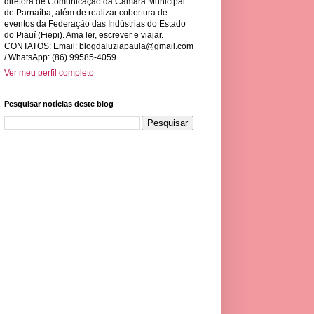
diretora de Comunicação da Câmara Municipal
de Parnaíba, além de realizar cobertura de
eventos da Federação das Indústrias do Estado
do Piauí (Fiepi). Ama ler, escrever e viajar.
CONTATOS: Email:
blogdaluziapaula@gmail.com
/ WhatsApp: (86) 99585-4059
Ver meu perfil completo
Pesquisar notícias deste blog