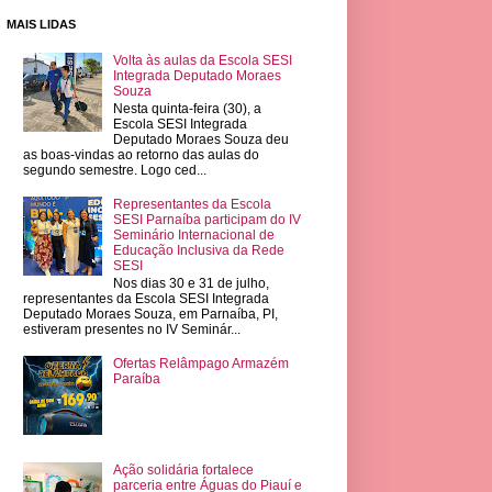
MAIS LIDAS
Volta às aulas da Escola SESI
Integrada Deputado Moraes
Souza
Nesta quinta-feira (30), a
Escola SESI Integrada
Deputado Moraes Souza deu
as boas-vindas ao retorno das aulas do
segundo semestre. Logo ced...
Representantes da Escola
SESI Parnaíba participam do IV
Seminário Internacional de
Educação Inclusiva da Rede
SESI
Nos dias 30 e 31 de julho,
representantes da Escola SESI Integrada
Deputado Moraes Souza, em Parnaíba, PI,
estiveram presentes no IV Seminár...
Ofertas Relâmpago Armazém
Paraíba
Ação solidária fortalece
parceria entre Águas do Piauí e