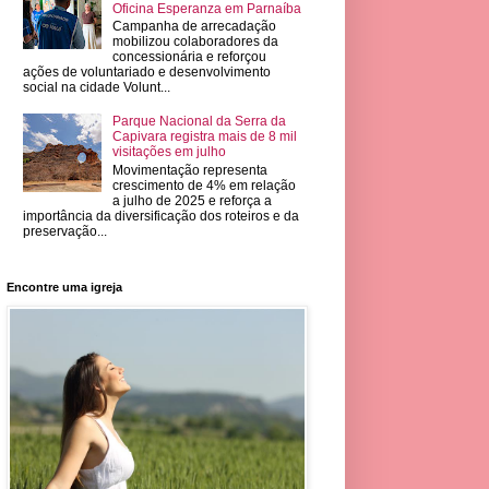
Oficina Esperanza em Parnaíba
Campanha de arrecadação
mobilizou colaboradores da
concessionária e reforçou
ações de voluntariado e desenvolvimento
social na cidade Volunt...
Parque Nacional da Serra da
Capivara registra mais de 8 mil
visitações em julho
Movimentação representa
crescimento de 4% em relação
a julho de 2025 e reforça a
importância da diversificação dos roteiros e da
preservação...
Encontre uma igreja