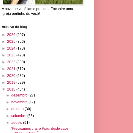
A paz que você tanto procura. Encontre uma
igreja pertinho de você!
Arquivo do blog
►
2026
(297)
►
2025
(356)
►
2024
(173)
►
2023
(428)
►
2022
(390)
►
2021
(512)
►
2020
(532)
►
2019
(529)
▼
2018
(484)
►
dezembro
(27)
►
novembro
(17)
►
outubro
(30)
►
setembro
(63)
▼
agosto
(91)
“Precisamos tirar o Piauí deste caos
generalizado”...