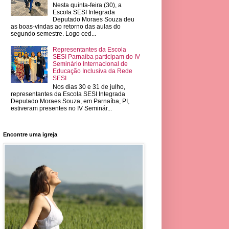
Nesta quinta-feira (30), a
Escola SESI Integrada
Deputado Moraes Souza deu
as boas-vindas ao retorno das aulas do
segundo semestre. Logo ced...
Representantes da Escola
SESI Parnaíba participam do IV
Seminário Internacional de
Educação Inclusiva da Rede
SESI
Nos dias 30 e 31 de julho,
representantes da Escola SESI Integrada
Deputado Moraes Souza, em Parnaíba, PI,
estiveram presentes no IV Seminár...
Encontre uma igreja