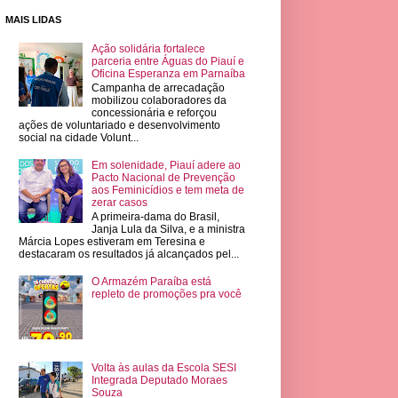
MAIS LIDAS
Ação solidária fortalece
parceria entre Águas do Piauí e
Oficina Esperanza em Parnaíba
Campanha de arrecadação
mobilizou colaboradores da
concessionária e reforçou
ações de voluntariado e desenvolvimento
social na cidade Volunt...
Em solenidade, Piauí adere ao
Pacto Nacional de Prevenção
aos Feminicídios e tem meta de
zerar casos
A primeira-dama do Brasil,
Janja Lula da Silva, e a ministra
Márcia Lopes estiveram em Teresina e
destacaram os resultados já alcançados pel...
O Armazém Paraíba está
repleto de promoções pra você
Volta às aulas da Escola SESI
Integrada Deputado Moraes
Souza