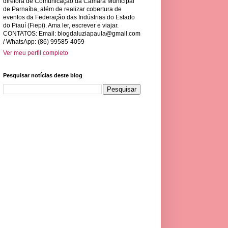
diretora de Comunicação da Câmara Municipal
de Parnaíba, além de realizar cobertura de
eventos da Federação das Indústrias do Estado
do Piauí (Fiepi). Ama ler, escrever e viajar.
CONTATOS: Email:
blogdaluziapaula@gmail.com
/ WhatsApp: (86) 99585-4059
Ver meu perfil completo
Pesquisar notícias deste blog