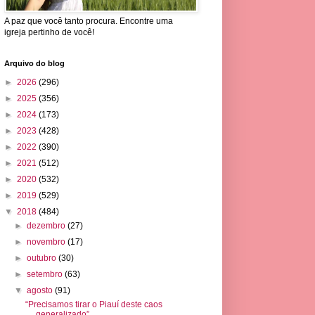
A paz que você tanto procura. Encontre uma
igreja pertinho de você!
Arquivo do blog
►
2026
(296)
►
2025
(356)
►
2024
(173)
►
2023
(428)
►
2022
(390)
►
2021
(512)
►
2020
(532)
►
2019
(529)
▼
2018
(484)
►
dezembro
(27)
►
novembro
(17)
►
outubro
(30)
►
setembro
(63)
▼
agosto
(91)
“Precisamos tirar o Piauí deste caos
generalizado”...